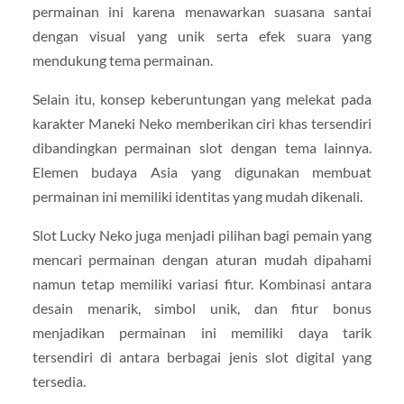
permainan ini karena menawarkan suasana santai
dengan visual yang unik serta efek suara yang
mendukung tema permainan.
Selain itu, konsep keberuntungan yang melekat pada
karakter Maneki Neko memberikan ciri khas tersendiri
dibandingkan permainan slot dengan tema lainnya.
Elemen budaya Asia yang digunakan membuat
permainan ini memiliki identitas yang mudah dikenali.
Slot Lucky Neko juga menjadi pilihan bagi pemain yang
mencari permainan dengan aturan mudah dipahami
namun tetap memiliki variasi fitur. Kombinasi antara
desain menarik, simbol unik, dan fitur bonus
menjadikan permainan ini memiliki daya tarik
tersendiri di antara berbagai jenis slot digital yang
tersedia.