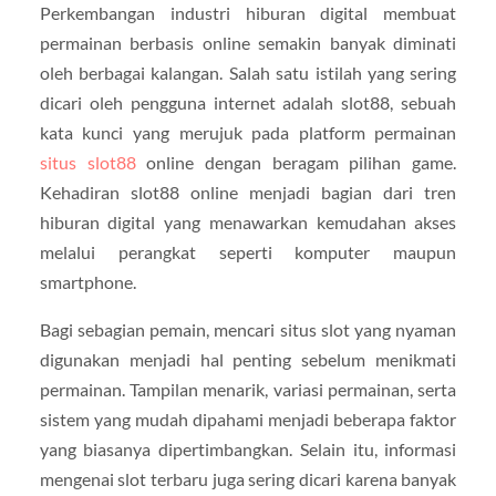
Perkembangan industri hiburan digital membuat
permainan berbasis online semakin banyak diminati
oleh berbagai kalangan. Salah satu istilah yang sering
dicari oleh pengguna internet adalah slot88, sebuah
kata kunci yang merujuk pada platform permainan
situs slot88
online dengan beragam pilihan game.
Kehadiran slot88 online menjadi bagian dari tren
hiburan digital yang menawarkan kemudahan akses
melalui perangkat seperti komputer maupun
smartphone.
Bagi sebagian pemain, mencari situs slot yang nyaman
digunakan menjadi hal penting sebelum menikmati
permainan. Tampilan menarik, variasi permainan, serta
sistem yang mudah dipahami menjadi beberapa faktor
yang biasanya dipertimbangkan. Selain itu, informasi
mengenai slot terbaru juga sering dicari karena banyak