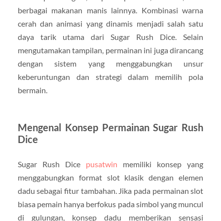
berbagai makanan manis lainnya. Kombinasi warna
cerah dan animasi yang dinamis menjadi salah satu
daya tarik utama dari Sugar Rush Dice. Selain
mengutamakan tampilan, permainan ini juga dirancang
dengan sistem yang menggabungkan unsur
keberuntungan dan strategi dalam memilih pola
bermain.
Mengenal Konsep Permainan Sugar Rush
Dice
Sugar Rush Dice
pusatwin
memiliki konsep yang
menggabungkan format slot klasik dengan elemen
dadu sebagai fitur tambahan. Jika pada permainan slot
biasa pemain hanya berfokus pada simbol yang muncul
di gulungan, konsep dadu memberikan sensasi