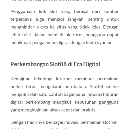
Penggunaan link slot yang berasal dari sumber
terpercaya juga menjadi langkah penting untuk
menghindari akses ke situs yang tidak jelas. Dengan
lebih teliti dalam memilih platform, pengguna dapat
menikmati pengalaman digital dengan lebih nyaman.
Perkembangan Slot88 di Era Digital
Kemajuan teknologi internet membuat permainan
online terus mengalami perubahan. Slot88 online
menjadi salah satu contoh bagaimana industri hiburan
digital berkembang mengikuti kebutuhan pengguna
yang menginginkan akses cepat dan praktis.
Dengan hadirnya berbagai inovasi, permainan slot kini