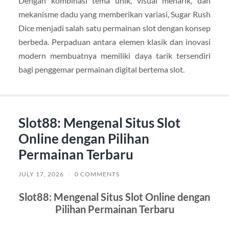
Dengan kombinasi tema unik, visual menarik, dan
mekanisme dadu yang memberikan variasi, Sugar Rush
Dice menjadi salah satu permainan slot dengan konsep
berbeda. Perpaduan antara elemen klasik dan inovasi
modern membuatnya memiliki daya tarik tersendiri
bagi penggemar permainan digital bertema slot.
Slot88: Mengenal Situs Slot
Online dengan Pilihan
Permainan Terbaru
JULY 17, 2026
/
0 COMMENTS
Slot88: Mengenal Situs Slot Online dengan
Pilihan Permainan Terbaru