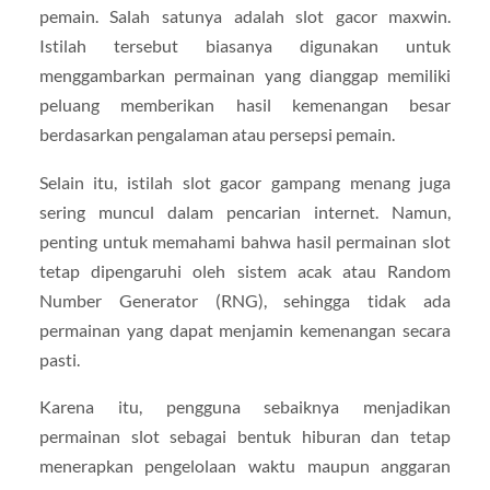
pemain. Salah satunya adalah slot gacor maxwin.
Istilah tersebut biasanya digunakan untuk
menggambarkan permainan yang dianggap memiliki
peluang memberikan hasil kemenangan besar
berdasarkan pengalaman atau persepsi pemain.
Selain itu, istilah slot gacor gampang menang juga
sering muncul dalam pencarian internet. Namun,
penting untuk memahami bahwa hasil permainan slot
tetap dipengaruhi oleh sistem acak atau Random
Number Generator (RNG), sehingga tidak ada
permainan yang dapat menjamin kemenangan secara
pasti.
Karena itu, pengguna sebaiknya menjadikan
permainan slot sebagai bentuk hiburan dan tetap
menerapkan pengelolaan waktu maupun anggaran