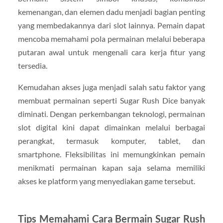
kemenangan, dan elemen dadu menjadi bagian penting
yang membedakannya dari slot lainnya. Pemain dapat
mencoba memahami pola permainan melalui beberapa
putaran awal untuk mengenali cara kerja fitur yang
tersedia.
Kemudahan akses juga menjadi salah satu faktor yang
membuat permainan seperti Sugar Rush Dice banyak
diminati. Dengan perkembangan teknologi, permainan
slot digital kini dapat dimainkan melalui berbagai
perangkat, termasuk komputer, tablet, dan
smartphone. Fleksibilitas ini memungkinkan pemain
menikmati permainan kapan saja selama memiliki
akses ke platform yang menyediakan game tersebut.
Tips Memahami Cara Bermain Sugar Rush