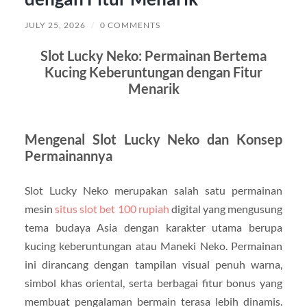
JULY 25, 2026
/
0 COMMENTS
Slot Lucky Neko: Permainan Bertema
Kucing Keberuntungan dengan Fitur
Menarik
Mengenal Slot Lucky Neko dan Konsep
Permainannya
Slot Lucky Neko merupakan salah satu permainan
mesin
situs slot bet 100 rupiah
digital yang mengusung
tema budaya Asia dengan karakter utama berupa
kucing keberuntungan atau Maneki Neko. Permainan
ini dirancang dengan tampilan visual penuh warna,
simbol khas oriental, serta berbagai fitur bonus yang
membuat pengalaman bermain terasa lebih dinamis.