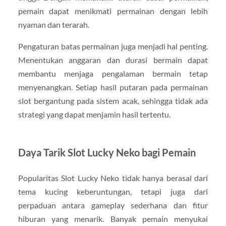
pemain dapat menikmati permainan dengan lebih
nyaman dan terarah.
Pengaturan batas permainan juga menjadi hal penting.
Menentukan anggaran dan durasi bermain dapat
membantu menjaga pengalaman bermain tetap
menyenangkan. Setiap hasil putaran pada permainan
slot bergantung pada sistem acak, sehingga tidak ada
strategi yang dapat menjamin hasil tertentu.
Daya Tarik Slot Lucky Neko bagi Pemain
Popularitas Slot Lucky Neko tidak hanya berasal dari
tema kucing keberuntungan, tetapi juga dari
perpaduan antara gameplay sederhana dan fitur
hiburan yang menarik. Banyak pemain menyukai