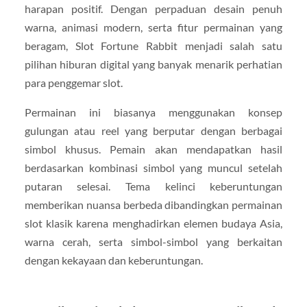
harapan positif. Dengan perpaduan desain penuh
warna, animasi modern, serta fitur permainan yang
beragam, Slot Fortune Rabbit menjadi salah satu
pilihan hiburan digital yang banyak menarik perhatian
para penggemar slot.
Permainan ini biasanya menggunakan konsep
gulungan atau reel yang berputar dengan berbagai
simbol khusus. Pemain akan mendapatkan hasil
berdasarkan kombinasi simbol yang muncul setelah
putaran selesai. Tema kelinci keberuntungan
memberikan nuansa berbeda dibandingkan permainan
slot klasik karena menghadirkan elemen budaya Asia,
warna cerah, serta simbol-simbol yang berkaitan
dengan kekayaan dan keberuntungan.