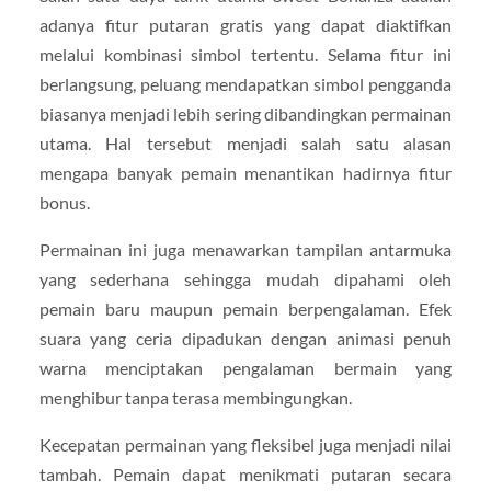
adanya fitur putaran gratis yang dapat diaktifkan
melalui kombinasi simbol tertentu. Selama fitur ini
berlangsung, peluang mendapatkan simbol pengganda
biasanya menjadi lebih sering dibandingkan permainan
utama. Hal tersebut menjadi salah satu alasan
mengapa banyak pemain menantikan hadirnya fitur
bonus.
Permainan ini juga menawarkan tampilan antarmuka
yang sederhana sehingga mudah dipahami oleh
pemain baru maupun pemain berpengalaman. Efek
suara yang ceria dipadukan dengan animasi penuh
warna menciptakan pengalaman bermain yang
menghibur tanpa terasa membingungkan.
Kecepatan permainan yang fleksibel juga menjadi nilai
tambah. Pemain dapat menikmati putaran secara