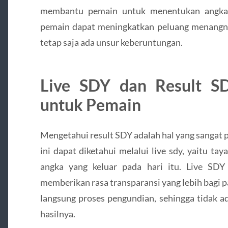
membantu pemain untuk menentukan angka 
pemain dapat meningkatkan peluang menangn
tetap saja ada unsur keberuntungan.
Live SDY dan Result S
untuk Pemain
Mengetahui result SDY adalah hal yang sangat p
ini dapat diketahui melalui live sdy, yaitu t
angka yang keluar pada hari itu. Live SD
memberikan rasa transparansi yang lebih bagi 
langsung proses pengundian, sehingga tidak a
hasilnya.