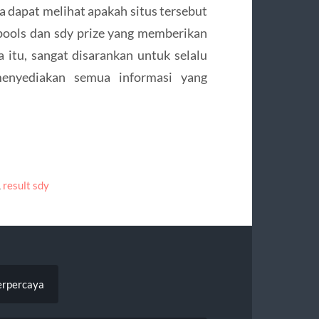
 dapat melihat apakah situs tersebut
ools dan sdy prize yang memberikan
 itu, sangat disarankan untuk selalu
menyediakan semua informasi yang
,
result sdy
erpercaya