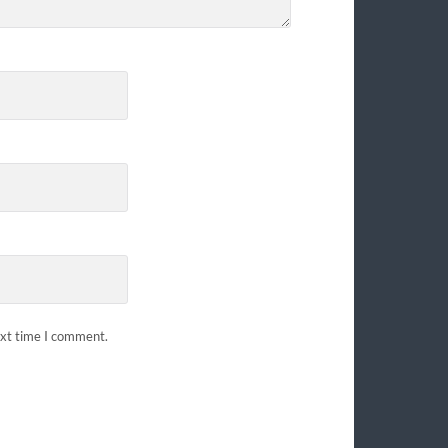
ext time I comment.