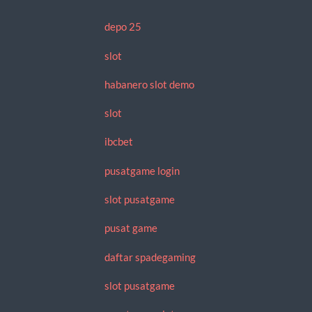
depo 25
slot
habanero slot demo
slot
ibcbet
pusatgame login
slot pusatgame
pusat game
daftar spadegaming
slot pusatgame