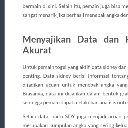
bermain di sini. Selain itu, pemain juga bisa 
sangat menarik jika berhasil menebak angka den
Menyajikan Data dan H
Akurat
Untuk pemain togel yang aktif, data sidney dan
penting. Data sidney berisi informasi tentan
dijadikan acuan untuk menebak angka yang 
Biasanya, data ini disajikan dalam bentuk gr
sehingga pemain dapat melakukan analisis untu
Selain data, paito SDY juga menjadi acuan p
merupakan kumpulan angka yang sering keluar