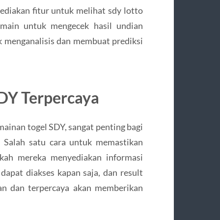
ediakan fitur untuk melihat sdy lotto
emain untuk mengecek hasil undian
k menganalisis dan membuat prediksi
DY Terpercaya
inan togel SDY, sangat penting bagi
. Salah satu cara untuk memastikan
akah mereka menyediakan informasi
 dapat diakses kapan saja, dan result
ran dan terpercaya akan memberikan