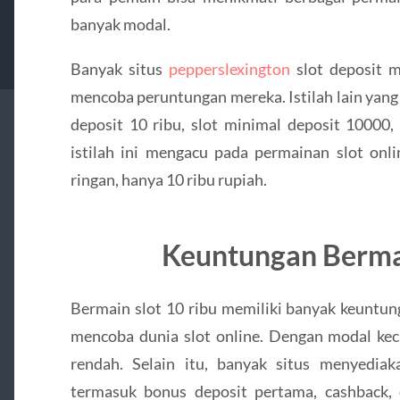
banyak modal.
Banyak situs
pepperslexington
slot deposit m
mencoba peruntungan mereka. Istilah lain yang
deposit 10 ribu, slot minimal deposit 10000,
istilah ini mengacu pada permainan slot onl
ringan, hanya 10 ribu rupiah.
Keuntungan Berma
Bermain slot 10 ribu memiliki banyak keuntun
mencoba dunia slot online. Dengan modal kecil,
rendah. Selain itu, banyak situs menyedia
termasuk bonus deposit pertama, cashback,