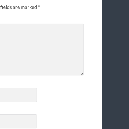
fields are marked
*