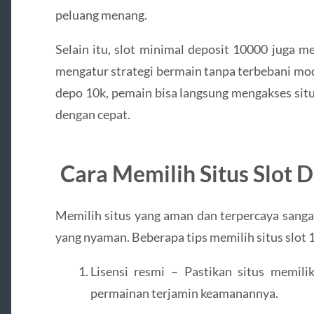
peluang menang.
Selain itu, slot minimal deposit 10000 juga m
mengatur strategi bermain tanpa terbebani moda
depo 10k, pemain bisa langsung mengakses sit
dengan cepat.
Cara Memilih Situs Slot 
Memilih situs yang aman dan terpercaya sang
yang nyaman. Beberapa tips memilih situs slot 
Lisensi resmi – Pastikan situs memilik
permainan terjamin keamanannya.