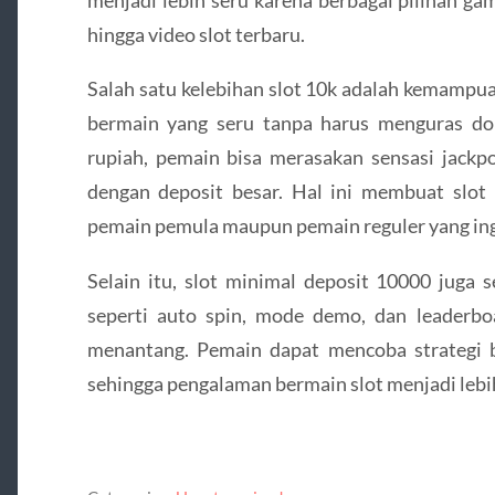
menjadi lebih seru karena berbagai pilihan game
hingga video slot terbaru.
Salah satu kelebihan slot 10k adalah kemamp
bermain yang seru tanpa harus menguras d
rupiah, pemain bisa merasakan sensasi jackp
dengan deposit besar. Hal ini membuat slot
pemain pemula maupun pemain reguler yang ing
Selain itu, slot minimal deposit 10000 juga s
seperti auto spin, mode demo, dan leaderb
menantang. Pemain dapat mencoba strategi 
sehingga pengalaman bermain slot menjadi leb