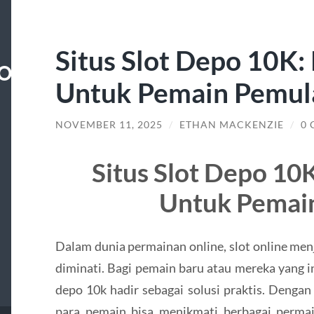
Situs Slot Depo 10K: 
COM
Untuk Pemain Pemul
NOVEMBER 11, 2025
/
ETHAN MACKENZIE
/
0
Situs Slot Depo 10K
Untuk Pemai
Dalam dunia permainan online, slot online men
diminati. Bagi pemain baru atau mereka yang i
depo 10k hadir sebagai solusi praktis. Denga
para pemain bisa menikmati berbagai perma