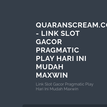
QUARANSCREAM.
- LINK SLOT
GACOR
PRAGMATIC
PLAY HARI INI
MUDAH
MAXWIN
Link Slot Gacor Pragmatic Play
Hari Ini Mudah Maxwin