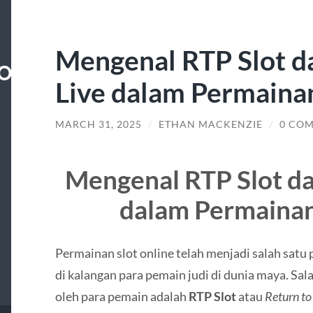
Mengenal RTP Slot d
COM
Live dalam Permainan
MARCH 31, 2025
/
ETHAN MACKENZIE
/
0 CO
Mengenal RTP Slot da
dalam Permainan
Permainan slot online telah menjadi salah satu 
di kalangan para pemain judi di dunia maya. Sal
oleh para pemain adalah
RTP Slot
atau
Return to