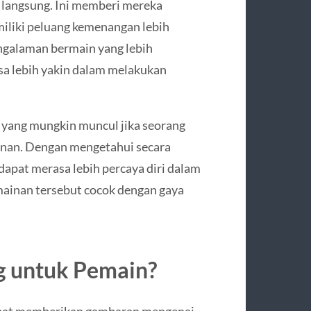
a langsung. Ini memberi mereka
iliki peluang kemenangan lebih
engalaman bermain yang lebih
a lebih yakin dalam melakukan
a yang mungkin muncul jika seorang
inan. Dengan mengetahui secara
apat merasa lebih percaya diri dalam
ainan tersebut cocok dengan gaya
g untuk Pemain?
dapat memberikan gambaran mengenai