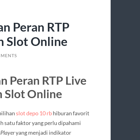
an Peran RTP
 Slot Online
MMENTS
n Peran RTP Live
 Slot Online
pilihan
slot depo 10 rb
hiburan favorit
ah satu faktor yang perlu dipahami
 Player
yang menjadi indikator