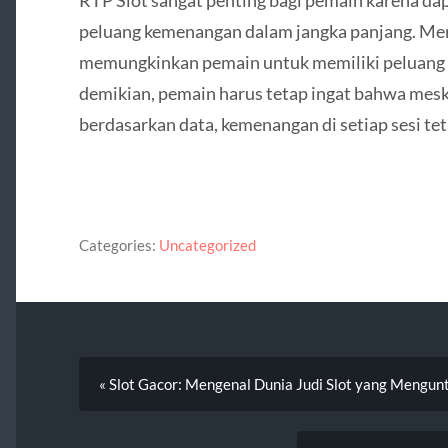
peluang kemenangan dalam jangka panjang. Mem
memungkinkan pemain untuk memiliki peluang 
demikian, pemain harus tetap ingat bahwa mes
berdasarkan data, kemenangan di setiap sesi tet
Categories:
Uncategorized
« Slot Gacor: Mengenal Dunia Judi Slot yang Mengu