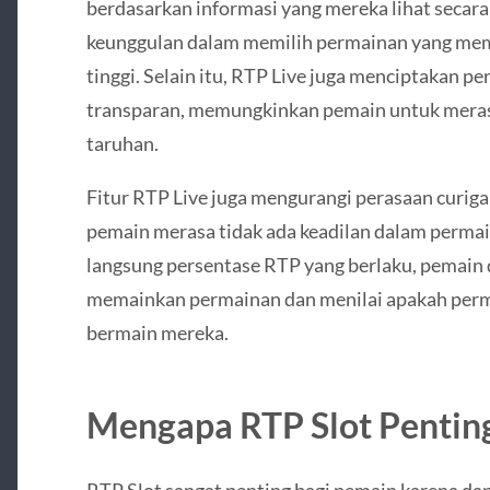
berdasarkan informasi yang mereka lihat secar
keunggulan dalam memilih permainan yang mem
tinggi. Selain itu, RTP Live juga menciptakan p
transparan, memungkinkan pemain untuk meras
taruhan.
Fitur RTP Live juga mengurangi perasaan curig
pemain merasa tidak ada keadilan dalam perma
langsung persentase RTP yang berlaku, pemain d
memainkan permainan dan menilai apakah perm
bermain mereka.
Mengapa RTP Slot Pentin
RTP Slot sangat penting bagi pemain karena 