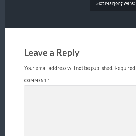
Slot Mahjong Wins
Leave a Reply
Your email address will not be published.
Required 
COMMENT
*