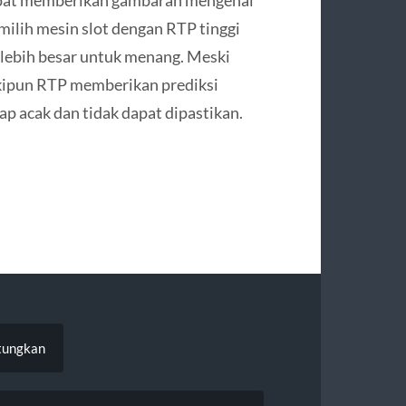
ilih mesin slot dengan RTP tinggi
lebih besar untuk menang. Meski
kipun RTP memberikan prediksi
ap acak dan tidak dapat dipastikan.
ntungkan