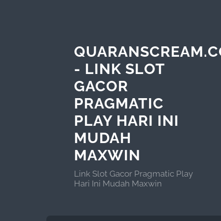
QUARANSCREAM.
- LINK SLOT
GACOR
PRAGMATIC
PLAY HARI INI
MUDAH
MAXWIN
Link Slot Gacor Pragmatic Play
Hari Ini Mudah Maxwin