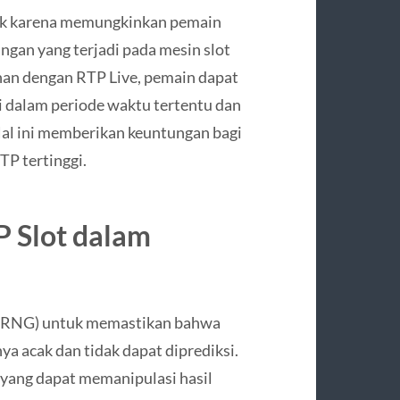
ik karena memungkinkan pemain
gan yang terjadi pada mesin slot
nan dengan RTP Live, pemain dapat
 dalam periode waktu tertentu dan
al ini memberikan keuntungan bagi
P tertinggi.
 Slot dalam
 (RNG) untuk memastikan bahwa
a acak dan tidak dapat diprediksi.
yang dapat memanipulasi hasil