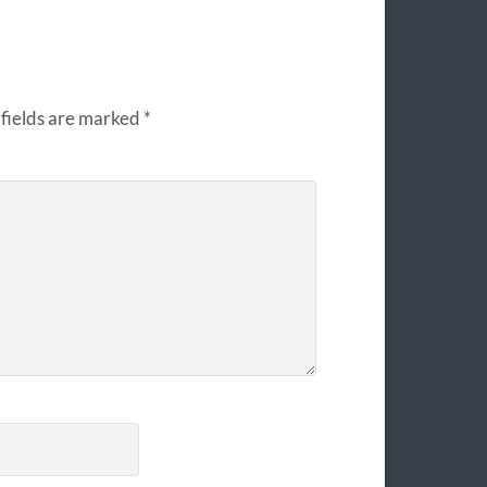
fields are marked
*