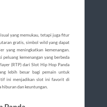
sual yang memukau, tetapi juga fitur
taran gratis, simbol wild yang dapat
plier yang meningkatkan kemenangan.
iki peluang kemenangan yang berbeda
Player (RTP) dari Slot Hip Hop Panda
ang lebih besar bagi pemain untuk
 ini menjadikan slot ini favorit di
a hiburan dan keuntungan.
p Panda