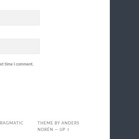
ext time I comment.
PRAGMATIC
THEME BY
ANDERS
NORÉN
—
UP ↑