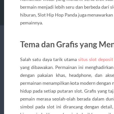
bermain menjadi lebih seru dan berbeda dari s
hiburan, Slot Hip Hop Panda juga menawarkan 
pemainnya.
Tema dan Grafis yang Me
Salah satu daya tarik utama
situs slot deposit
yang dibawakan. Permainan ini menghadirkan
dengan pakaian khas, headphone, dan akses
permainan menampilkan kota modern dengan 
hidup pada setiap putaran slot. Grafis yang 
pemain merasa seolah-olah berada dalam duni
simbol pada slot ini dirancang dengan detail,