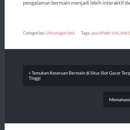
pengalaman bermain menjadi lebih interaktif da
Categories:
Uncategorized
Tags:
pusathoki slot
,
slot
« Temukan Keseruan Bermain di Situs Slot Gacor Te
Tinggi
Memahami F