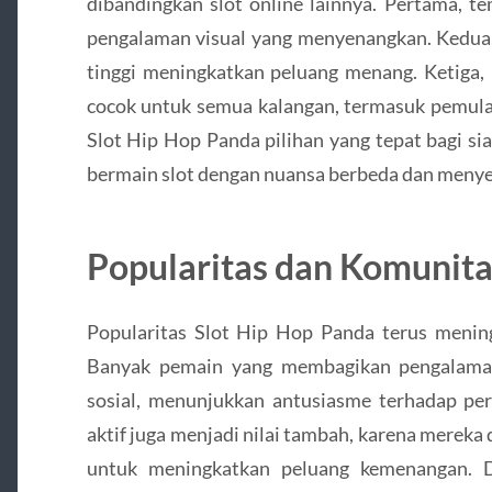
dibandingkan slot online lainnya. Pertama, t
pengalaman visual yang menyenangkan. Kedua,
tinggi meningkatkan peluang menang. Ketiga,
cocok untuk semua kalangan, termasuk pemula.
Slot Hip Hop Panda pilihan yang tepat bagi si
bermain slot dengan nuansa berbeda dan meny
Popularitas dan Komunit
Popularitas Slot Hip Hop Panda terus meningk
Banyak pemain yang membagikan pengalama
sosial, menunjukkan antusiasme terhadap pe
aktif juga menjadi nilai tambah, karena mereka d
untuk meningkatkan peluang kemenangan. 