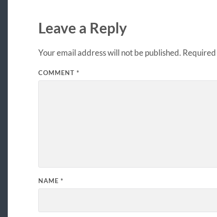
Leave a Reply
Your email address will not be published.
Required 
COMMENT
*
NAME
*