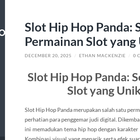
Slot Hip Hop Panda: 
COM
Permainan Slot yang 
DECEMBER 20, 2025
/
ETHAN MACKENZIE
/
0 
Slot Hip Hop Panda: 
Slot yang Uni
Slot Hip Hop Panda merupakan salah satu per
perhatian para penggemar judi digital. Dikemb
ini memadukan tema hip hop dengan karakter
Kombinasi visual yang menarik serta efek su