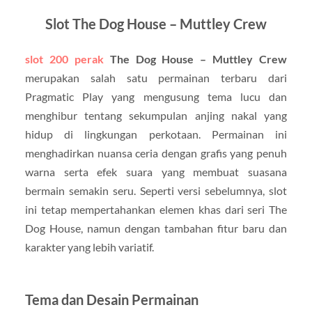
Slot The Dog House – Muttley Crew
slot 200 perak
The Dog House – Muttley Crew
merupakan salah satu permainan terbaru dari
Pragmatic Play yang mengusung tema lucu dan
menghibur tentang sekumpulan anjing nakal yang
hidup di lingkungan perkotaan. Permainan ini
menghadirkan nuansa ceria dengan grafis yang penuh
warna serta efek suara yang membuat suasana
bermain semakin seru. Seperti versi sebelumnya, slot
ini tetap mempertahankan elemen khas dari seri The
Dog House, namun dengan tambahan fitur baru dan
karakter yang lebih variatif.
Tema dan Desain Permainan