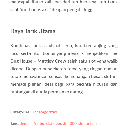
mencapai ribuan kali lipat dari taruhan awal, terutama
saat fitur bonus aktif dengan pengali tinggi.
Daya Tarik Utama
Kombinasi antara visual ceria, karakter anjing yang
lucu, serta fitur bonus yang menarik menjadikan
The
Dog House – Muttley Crew
salah satu slot yang wajib
dicoba. Dengan pendekatan tema yang ringan namun
tetap menawarkan sensasi kemenangan besar, slot ini
menjadi pilihan ideal bagi para pecinta hiburan dan
tantangan di dunia permainan daring.
Categories:
Uncategorized
Tags:
deposit 5 ribu
,
slot deposit 5000
,
slot qris 5rb