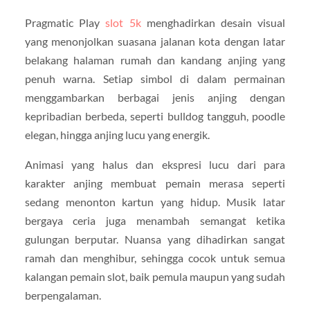
Pragmatic Play
slot 5k
menghadirkan desain visual
yang menonjolkan suasana jalanan kota dengan latar
belakang halaman rumah dan kandang anjing yang
penuh warna. Setiap simbol di dalam permainan
menggambarkan berbagai jenis anjing dengan
kepribadian berbeda, seperti bulldog tangguh, poodle
elegan, hingga anjing lucu yang energik.
Animasi yang halus dan ekspresi lucu dari para
karakter anjing membuat pemain merasa seperti
sedang menonton kartun yang hidup. Musik latar
bergaya ceria juga menambah semangat ketika
gulungan berputar. Nuansa yang dihadirkan sangat
ramah dan menghibur, sehingga cocok untuk semua
kalangan pemain slot, baik pemula maupun yang sudah
berpengalaman.