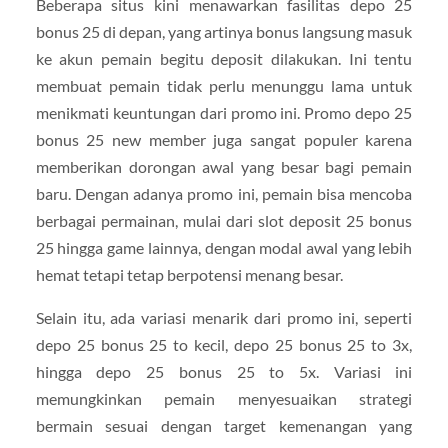
Beberapa situs kini menawarkan fasilitas depo 25
bonus 25 di depan, yang artinya bonus langsung masuk
ke akun pemain begitu deposit dilakukan. Ini tentu
membuat pemain tidak perlu menunggu lama untuk
menikmati keuntungan dari promo ini. Promo depo 25
bonus 25 new member juga sangat populer karena
memberikan dorongan awal yang besar bagi pemain
baru. Dengan adanya promo ini, pemain bisa mencoba
berbagai permainan, mulai dari slot deposit 25 bonus
25 hingga game lainnya, dengan modal awal yang lebih
hemat tetapi tetap berpotensi menang besar.
Selain itu, ada variasi menarik dari promo ini, seperti
depo 25 bonus 25 to kecil, depo 25 bonus 25 to 3x,
hingga depo 25 bonus 25 to 5x. Variasi ini
memungkinkan pemain menyesuaikan strategi
bermain sesuai dengan target kemenangan yang