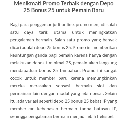
Menikmati Promo Terbaik dengan Depo
25 Bonus 25 untuk Pemain Baru
Bagi para penggemar judi online, promo menjadi salah
satu daya tarik utama untuk meningkatkan
pengalaman bermain. Salah satu promo yang banyak
dicari adalah depo 25 bonus 25. Promo ini memberikan
keuntungan ganda bagi pemain karena hanya dengan
melakukan deposit minimal 25, pemain akan langsung
mendapatkan bonus 25 tambahan. Promo ini sangat
cocok untuk member baru karena memungkinkan
mereka merasakan sensasi bermain slot dan
permainan lain dengan modal yang lebih besar. Selain
itu, ada variasi seperti depo 25 bonus 25 bebas IP yang
memberikan kebebasan bermain tanpa batasan IP,
sehingga pengalaman bermain menjadi lebih fleksibel.