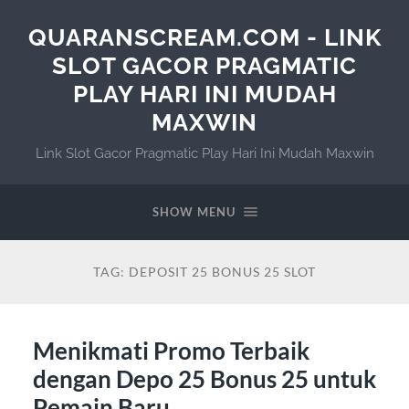
QUARANSCREAM.COM - LINK
SLOT GACOR PRAGMATIC
PLAY HARI INI MUDAH
MAXWIN
Link Slot Gacor Pragmatic Play Hari Ini Mudah Maxwin
SHOW MENU
TAG:
DEPOSIT 25 BONUS 25 SLOT
Menikmati Promo Terbaik
dengan Depo 25 Bonus 25 untuk
Pemain Baru