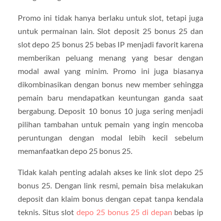
Promo ini tidak hanya berlaku untuk slot, tetapi juga
untuk permainan lain. Slot deposit 25 bonus 25 dan
slot depo 25 bonus 25 bebas IP menjadi favorit karena
memberikan peluang menang yang besar dengan
modal awal yang minim. Promo ini juga biasanya
dikombinasikan dengan bonus new member sehingga
pemain baru mendapatkan keuntungan ganda saat
bergabung. Deposit 10 bonus 10 juga sering menjadi
pilihan tambahan untuk pemain yang ingin mencoba
peruntungan dengan modal lebih kecil sebelum
memanfaatkan depo 25 bonus 25.
Tidak kalah penting adalah akses ke link slot depo 25
bonus 25. Dengan link resmi, pemain bisa melakukan
deposit dan klaim bonus dengan cepat tanpa kendala
teknis. Situs slot
depo 25 bonus 25 di depan
bebas ip