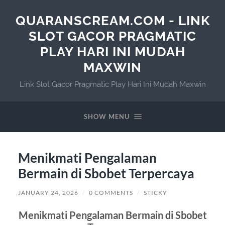
QUARANSCREAM.COM - LINK
SLOT GACOR PRAGMATIC
PLAY HARI INI MUDAH
MAXWIN
Link Slot Gacor Pragmatic Play Hari Ini Mudah Maxwin
SHOW MENU
Menikmati Pengalaman
Bermain di Sbobet Terpercaya
JANUARY 24, 2026
/
0 COMMENTS
/
STICKY
Menikmati Pengalaman Bermain di Sbobet