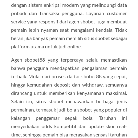
dengan sistem enkripsi modern yang melindungi data
pribadi dan transaksi pengguna. Layanan customer
service yang responsif dari agen sbobet juga membuat
pemain lebih nyaman saat mengalami kendala. Tidak
heran jika banyak pemain memilih situs sbobet sebagai
platform utama untuk judi online.
Agen sbobet88 yang terpercaya selalu memastikan
bahwa pengguna mendapatkan pengalaman bermain
terbaik. Mulai dari proses daftar sbobet88 yang cepat,
hingga kemudahan deposit dan withdraw, semuanya
dirancang untuk memberikan kenyamanan maksimal.
Selain itu, situs sbobet menawarkan berbagai jenis
permainan, termasuk judi bola sbobet yang populer di
kalangan penggemar sepak bola. Taruhan ini
menyediakan odds kompetitif dan update skor real-
time, sehingga pemain bisa merasakan sensasi taruhan