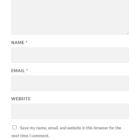
NAME
*
EMAIL
*
WEBSITE
Save my name, email, and website in this browser for the
next time I comment.