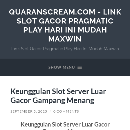
QUARANSCREAM.COM - LINK
SLOT GACOR PRAGMATIC
PLAY HARI INI MUDAH
MAXWIN
Link Slot Gacor Pragmatic Play Hari Ini Mudah Maxwin
SHOW MENU
Keunggulan Slot Server Luar
Gacor Gampang Menang
SEPTEMBER 5, 2025
/
0 COMMENTS
Keunggulan Slot Server Luar Gacor