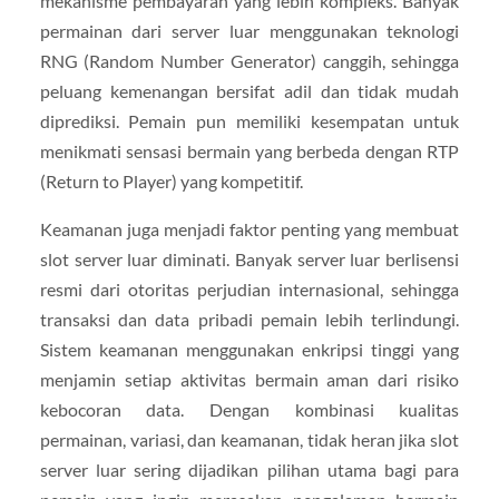
mekanisme pembayaran yang lebih kompleks. Banyak
permainan dari server luar menggunakan teknologi
RNG (Random Number Generator) canggih, sehingga
peluang kemenangan bersifat adil dan tidak mudah
diprediksi. Pemain pun memiliki kesempatan untuk
menikmati sensasi bermain yang berbeda dengan RTP
(Return to Player) yang kompetitif.
Keamanan juga menjadi faktor penting yang membuat
slot server luar diminati. Banyak server luar berlisensi
resmi dari otoritas perjudian internasional, sehingga
transaksi dan data pribadi pemain lebih terlindungi.
Sistem keamanan menggunakan enkripsi tinggi yang
menjamin setiap aktivitas bermain aman dari risiko
kebocoran data. Dengan kombinasi kualitas
permainan, variasi, dan keamanan, tidak heran jika slot
server luar sering dijadikan pilihan utama bagi para