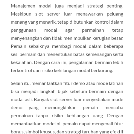
Manajemen modal juga menjadi strategi penting.
Meskipun slot server luar menawarkan peluang
menang yang menarik, tetap dibutuhkan kontrol dalam
penggunaan modal agar permainan tetap
menyenangkan dan tidak menimbulkan kerugian besar.
Pemain sebaiknya membagi modal dalam beberapa
sesi bermain dan menentukan batas kemenangan serta
kekalahan. Dengan cara ini, pengalaman bermain lebih
terkontrol dan risiko kehilangan modal berkurang.
Selain itu, memanfaatkan fitur demo atau mode latihan
bisa menjadi langkah bijak sebelum bermain dengan
modal asli. Banyak slot server luar menyediakan mode
demo yang memungkinkan pemain mencoba
permainan tanpa risiko kehilangan uang. Dengan
memanfaatkan mode ini, pemain dapat mengenali fitur
bonus, simbol khusus, dan strategi taruhan yang efektif