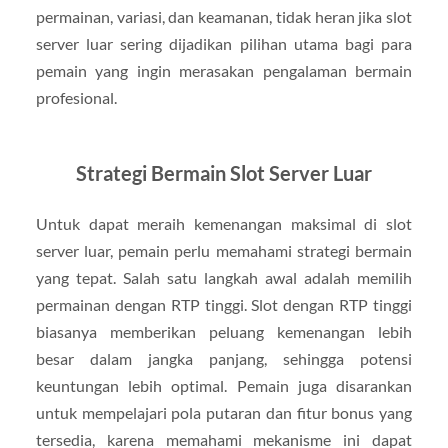
permainan, variasi, dan keamanan, tidak heran jika slot
server luar sering dijadikan pilihan utama bagi para
pemain yang ingin merasakan pengalaman bermain
profesional.
Strategi Bermain Slot Server Luar
Untuk dapat meraih kemenangan maksimal di slot
server luar, pemain perlu memahami strategi bermain
yang tepat. Salah satu langkah awal adalah memilih
permainan dengan RTP tinggi. Slot dengan RTP tinggi
biasanya memberikan peluang kemenangan lebih
besar dalam jangka panjang, sehingga potensi
keuntungan lebih optimal. Pemain juga disarankan
untuk mempelajari pola putaran dan fitur bonus yang
tersedia, karena memahami mekanisme ini dapat