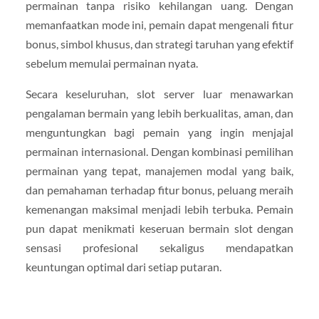
permainan tanpa risiko kehilangan uang. Dengan
memanfaatkan mode ini, pemain dapat mengenali fitur
bonus, simbol khusus, dan strategi taruhan yang efektif
sebelum memulai permainan nyata.
Secara keseluruhan, slot server luar menawarkan
pengalaman bermain yang lebih berkualitas, aman, dan
menguntungkan bagi pemain yang ingin menjajal
permainan internasional. Dengan kombinasi pemilihan
permainan yang tepat, manajemen modal yang baik,
dan pemahaman terhadap fitur bonus, peluang meraih
kemenangan maksimal menjadi lebih terbuka. Pemain
pun dapat menikmati keseruan bermain slot dengan
sensasi profesional sekaligus mendapatkan
keuntungan optimal dari setiap putaran.