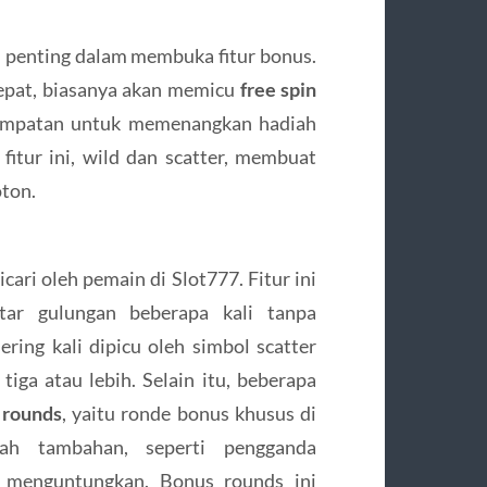
penting dalam membuka fitur bonus.
tepat, biasanya akan memicu
free spin
empatan untuk memenangkan hadiah
itur ini, wild dan scatter, membuat
ton.
cari oleh pemain di Slot777. Fitur ini
r gulungan beberapa kali tanpa
ring kali dipicu oleh simbol scatter
iga atau lebih. Selain itu, beberapa
 rounds
, yaitu ronde bonus khusus di
h tambahan, seperti pengganda
 menguntungkan. Bonus rounds ini