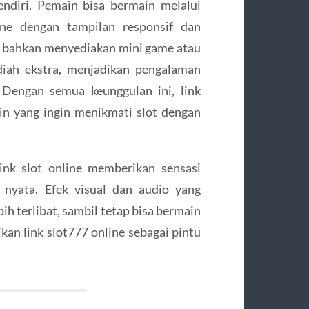
sendiri. Pemain bisa bermain melalui
one dengan tampilan responsif dan
 bahkan menyediakan mini game atau
iah ekstra, menjadikan pengalaman
 Dengan semua keunggulan ini, link
ain yang ingin menikmati slot dengan
ink slot online memberikan sensasi
nyata. Efek visual dan audio yang
h terlibat, sambil tetap bisa bermain
kan link slot777 online sebagai pintu