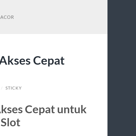
GACOR
 Akses Cepat
/
STICKY
Akses Cepat untuk
Slot