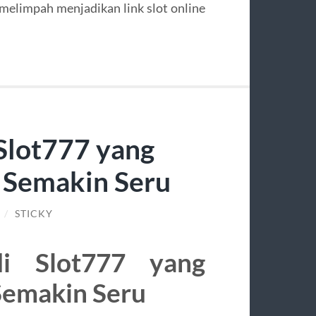
melimpah menjadikan link slot online
 Slot777 yang
Semakin Seru
/
STICKY
di Slot777 yang
emakin Seru