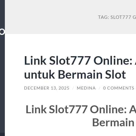
TAG:
SLOT777 
COM
Link Slot777 Online:
untuk Bermain Slot
DECEMBER 13, 2025
/
MEDINA
/
0 COMMENTS
Link Slot777 Online: 
Bermain 