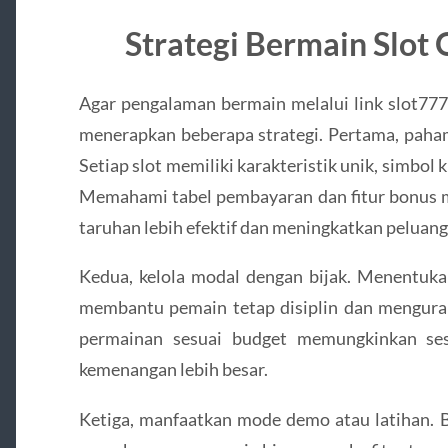
Strategi Bermain Slot 
Agar pengalaman bermain melalui link slot777
menerapkan beberapa strategi. Pertama, paha
Setiap slot memiliki karakteristik unik, simbo
Memahami tabel pembayaran dan fitur bonus
taruhan lebih efektif dan meningkatkan peluan
Kedua, kelola modal dengan bijak. Menentukan
membantu pemain tetap disiplin dan menguran
permainan sesuai budget memungkinkan ses
kemenangan lebih besar.
Ketiga, manfaatkan mode demo atau latihan. 