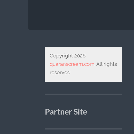
Copyright 2026
quaranscream.com
. All rights
reserved
Partner Site