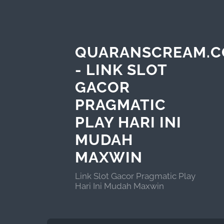
QUARANSCREAM.
- LINK SLOT
GACOR
PRAGMATIC
PLAY HARI INI
MUDAH
MAXWIN
Link Slot Gacor Pragmatic Play
Hari Ini Mudah Maxwin