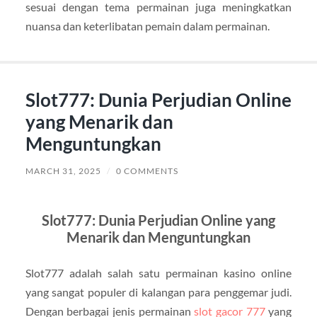
sesuai dengan tema permainan juga meningkatkan
nuansa dan keterlibatan pemain dalam permainan.
Slot777: Dunia Perjudian Online
yang Menarik dan
Menguntungkan
MARCH 31, 2025
/
0 COMMENTS
Slot777: Dunia Perjudian Online yang
Menarik dan Menguntungkan
Slot777 adalah salah satu permainan kasino online
yang sangat populer di kalangan para penggemar judi.
Dengan berbagai jenis permainan
slot gacor 777
yang