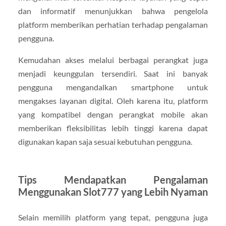
dan informatif menunjukkan bahwa pengelola
platform memberikan perhatian terhadap pengalaman
pengguna.
Kemudahan akses melalui berbagai perangkat juga
menjadi keunggulan tersendiri. Saat ini banyak
pengguna mengandalkan smartphone untuk
mengakses layanan digital. Oleh karena itu, platform
yang kompatibel dengan perangkat mobile akan
memberikan fleksibilitas lebih tinggi karena dapat
digunakan kapan saja sesuai kebutuhan pengguna.
Tips Mendapatkan Pengalaman
Menggunakan Slot777 yang Lebih Nyaman
Selain memilih platform yang tepat, pengguna juga