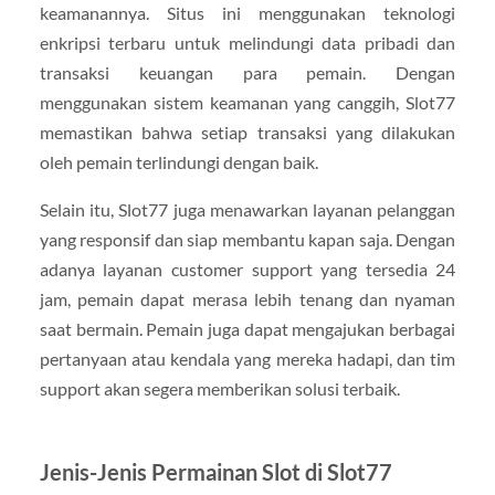
keamanannya. Situs ini menggunakan teknologi
enkripsi terbaru untuk melindungi data pribadi dan
transaksi keuangan para pemain. Dengan
menggunakan sistem keamanan yang canggih, Slot77
memastikan bahwa setiap transaksi yang dilakukan
oleh pemain terlindungi dengan baik.
Selain itu, Slot77 juga menawarkan layanan pelanggan
yang responsif dan siap membantu kapan saja. Dengan
adanya layanan customer support yang tersedia 24
jam, pemain dapat merasa lebih tenang dan nyaman
saat bermain. Pemain juga dapat mengajukan berbagai
pertanyaan atau kendala yang mereka hadapi, dan tim
support akan segera memberikan solusi terbaik.
Jenis-Jenis Permainan Slot di Slot77