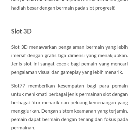
hadiah besar dengan bermain pada slot progresif.
Slot 3D
Slot 3D menawarkan pengalaman bermain yang lebih
imersif dengan grafis tiga dimensi yang menakjubkan.
Jenis slot ini sangat cocok bagi pemain yang mencari
pengalaman visual dan gameplay yang lebih menarik.
Slot77 memberikan kesempatan bagi para pemain
untuk menikmati berbagai jenis permainan slot dengan
berbagai fitur menarik dan peluang kemenangan yang
menggiurkan. Dengan sistem keamanan yang terjamin,
pemain dapat bermain dengan tenang dan fokus pada
permainan.