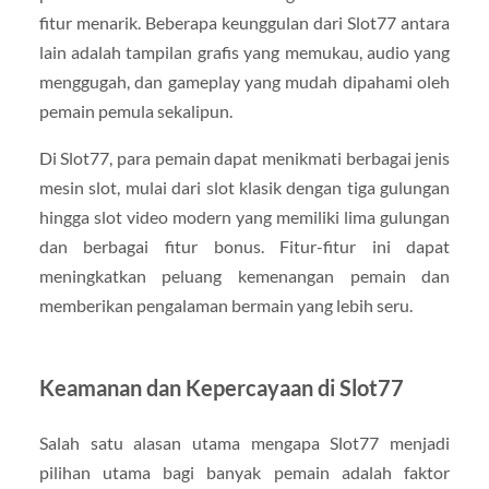
fitur menarik. Beberapa keunggulan dari Slot77 antara
lain adalah tampilan grafis yang memukau, audio yang
menggugah, dan gameplay yang mudah dipahami oleh
pemain pemula sekalipun.
Di Slot77, para pemain dapat menikmati berbagai jenis
mesin slot, mulai dari slot klasik dengan tiga gulungan
hingga slot video modern yang memiliki lima gulungan
dan berbagai fitur bonus. Fitur-fitur ini dapat
meningkatkan peluang kemenangan pemain dan
memberikan pengalaman bermain yang lebih seru.
Keamanan dan Kepercayaan di Slot77
Salah satu alasan utama mengapa Slot77 menjadi
pilihan utama bagi banyak pemain adalah faktor