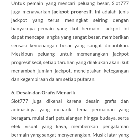
Untuk pemain yang mencari peluang besar, Slot777
juga menawarkan
jackpot progresif
. Ini adalah jenis
jackpot yang terus meningkat seiring dengan
banyaknya pemain yang ikut bermain. Jackpot ini
dapat mencapai angka yang sangat besar, memberikan
sensasi kemenangan besar yang sangat dinantikan.
Meskipun peluang untuk memenangkan jackpot
progresif kecil, setiap taruhan yang dilakukan akan ikut
menambah jumlah jackpot, menciptakan ketegangan
dan kegembiraan dalam setiap putaran.
6. Desain dan Grafis Menarik
Slot777 juga dikenal karena desain grafis dan
animasinya yang menarik. Tema permainan yang
beragam, mulai dari petualangan hingga budaya, serta
efek visual yang kaya, memberikan pengalaman
bermain yang sangat menyenangkan. Musik latar yang