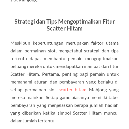
Strategi dan Tips Mengoptimalkan Fitur
Scatter Hitam
Meskipun keberuntungan merupakan faktor utama
dalam permainan slot, mengetahui strategi dan tips
tertentu dapat membantu pemain mengoptimalkan
peluang mereka untuk mendapatkan manfaat dari fitur
Scatter Hitam. Pertama, penting bagi pemain untuk
memahami aturan dan pembayaran yang berlaku di
setiap permainan slot
scatter hitam
Mahjong yang
mereka mainkan. Setiap game biasanya memiliki tabel
pembayaran yang menjelaskan berapa jumlah hadiah
yang diberikan ketika simbol Scatter Hitam muncul
dalam jumlah tertentu.