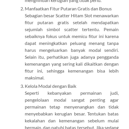
menghindari kerugian yang tidak perlu.
Manfaatkan Fitur Putaran Gratis dan Bonus
Sebagian besar Scatter Hitam Slot menawarkan
fitur putaran gratis setelah mendapatkan
sejumlah simbol scatter tertentu. Pemain
sebaiknya fokus untuk memicu fitur ini karena
dapat meningkatkan peluang menang tanpa
harus mengeluarkan banyak modal sendiri.
Selain itu, perhatikan juga adanya pengganda
kemenangan yang sering kali dikaitkan dengan
fitur ini, sehingga kemenangan bisa lebih
maksimal.
Kelola Modal dengan Baik
Seperti kebanyakan permainan judi,
pengelolaan modal sangat penting agar
permainan tetap menyenangkan dan tidak
menyebabkan kerugian besar. Tentukan batas
kekalahan dan kemenangan sebelum mulai
bermain, dan patuhi batas tersebut. Jika sedang