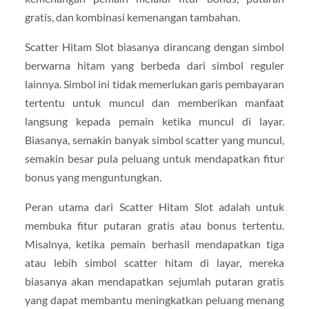
gratis, dan kombinasi kemenangan tambahan.
Scatter Hitam Slot biasanya dirancang dengan simbol
berwarna hitam yang berbeda dari simbol reguler
lainnya. Simbol ini tidak memerlukan garis pembayaran
tertentu untuk muncul dan memberikan manfaat
langsung kepada pemain ketika muncul di layar.
Biasanya, semakin banyak simbol scatter yang muncul,
semakin besar pula peluang untuk mendapatkan fitur
bonus yang menguntungkan.
Peran utama dari Scatter Hitam Slot adalah untuk
membuka fitur putaran gratis atau bonus tertentu.
Misalnya, ketika pemain berhasil mendapatkan tiga
atau lebih simbol scatter hitam di layar, mereka
biasanya akan mendapatkan sejumlah putaran gratis
yang dapat membantu meningkatkan peluang menang