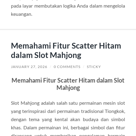
pada layar membutakan logika Anda dalam mengelola
keuangan.
Memahami Fitur Scatter Hitam
dalam Slot Mahjong
JANUARY 27, 2026
/
0 COMMENTS
/
STICKY
Memahami Fitur Scatter Hitam dalam Slot
Mahjong
Slot Mahjong adalah salah satu permainan mesin slot
yang terinspirasi dari permainan tradisional Tiongkok,
dengan tema yang kental akan budaya dan simbol
khas. Dalam permainan ini, berbagai simbol dan fitur
dirancang untuk memberikan pengalaman bermain