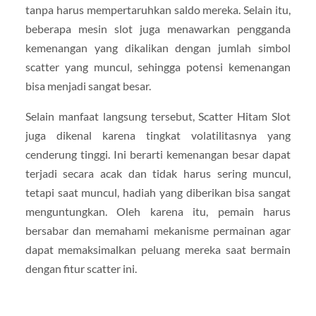
tanpa harus mempertaruhkan saldo mereka. Selain itu,
beberapa mesin slot juga menawarkan pengganda
kemenangan yang dikalikan dengan jumlah simbol
scatter yang muncul, sehingga potensi kemenangan
bisa menjadi sangat besar.
Selain manfaat langsung tersebut, Scatter Hitam Slot
juga dikenal karena tingkat volatilitasnya yang
cenderung tinggi. Ini berarti kemenangan besar dapat
terjadi secara acak dan tidak harus sering muncul,
tetapi saat muncul, hadiah yang diberikan bisa sangat
menguntungkan. Oleh karena itu, pemain harus
bersabar dan memahami mekanisme permainan agar
dapat memaksimalkan peluang mereka saat bermain
dengan fitur scatter ini.