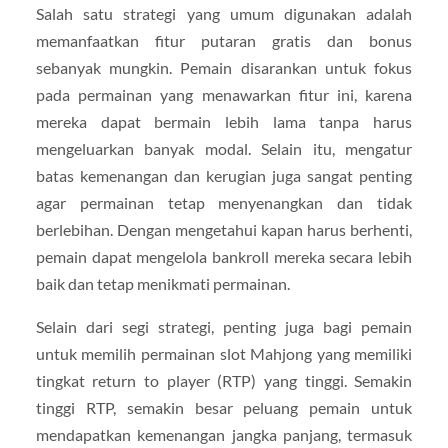
Salah satu strategi yang umum digunakan adalah
memanfaatkan fitur putaran gratis dan bonus
sebanyak mungkin. Pemain disarankan untuk fokus
pada permainan yang menawarkan fitur ini, karena
mereka dapat bermain lebih lama tanpa harus
mengeluarkan banyak modal. Selain itu, mengatur
batas kemenangan dan kerugian juga sangat penting
agar permainan tetap menyenangkan dan tidak
berlebihan. Dengan mengetahui kapan harus berhenti,
pemain dapat mengelola bankroll mereka secara lebih
baik dan tetap menikmati permainan.
Selain dari segi strategi, penting juga bagi pemain
untuk memilih permainan slot Mahjong yang memiliki
tingkat return to player (RTP) yang tinggi. Semakin
tinggi RTP, semakin besar peluang pemain untuk
mendapatkan kemenangan jangka panjang, termasuk