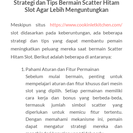
Strategi dan Tips Bermain Scatter Hitam
Slot Agar Lebih Menguntungkan
Meskipun situs
https://www.cookinletkitchen.com/
slot didasarkan pada keberuntungan, ada beberapa
strategi dan tips yang dapat membantu pemain
meningkatkan peluang mereka saat bermain Scatter
Hitam Slot. Berikut adalah beberapa di antaranya:
Pahami Aturan dan Fitur Permainan
Sebelum mulai bermain, penting untuk
mempelajari aturan dan fitur khusus dari mesin
slot yang dipilih. Setiap permainan memiliki
cara kerja dan bonus yang berbeda-beda,
termasuk jumlah simbol scatter yang
diperlukan untuk memicu fitur tertentu.
Dengan memahami mekanisme ini, pemain
dapat mengatur strategi mereka dan