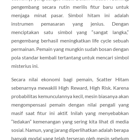
pengembang secara rutin merilis fitur baru untuk
menjaga minat pasar. Simbol hitam ini adalah
instrumen pemasaran yang jenius. Dengan
menciptakan satu simbol yang “sangat langka,”
pengembang berhasil meningkatkan life cycle sebuah
permainan. Pemain yang mungkin sudah bosan dengan
pola standar kembali tertantang untuk mencari simbol
misterius ini.
Secara nilai ekonomi bagi pemain, Scatter Hitam
sebenarnya mewakili High Reward, High Risk. Karena
probabilitas kemunculannya kecil, mesin biasanya akan
mengompensasi pemain dengan nilai pengali yang
masif saat fitur ini aktif. Inilah yang menyebabkan
“ledakan” kemenangan yang sering kita lihat di media
sosial. Namun, yang jarang diperlihatkan adalah berapa
banyak modal yang telah terserap oleh mesin sebelum