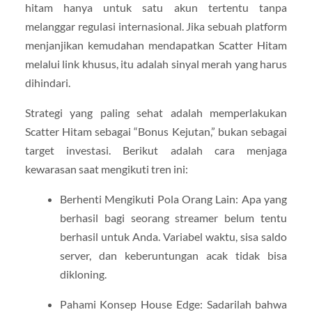
hitam hanya untuk satu akun tertentu tanpa
melanggar regulasi internasional. Jika sebuah platform
menjanjikan kemudahan mendapatkan Scatter Hitam
melalui link khusus, itu adalah sinyal merah yang harus
dihindari.
Strategi yang paling sehat adalah memperlakukan
Scatter Hitam sebagai “Bonus Kejutan,” bukan sebagai
target investasi. Berikut adalah cara menjaga
kewarasan saat mengikuti tren ini:
Berhenti Mengikuti Pola Orang Lain: Apa yang
berhasil bagi seorang streamer belum tentu
berhasil untuk Anda. Variabel waktu, sisa saldo
server, dan keberuntungan acak tidak bisa
dikloning.
Pahami Konsep House Edge: Sadarilah bahwa