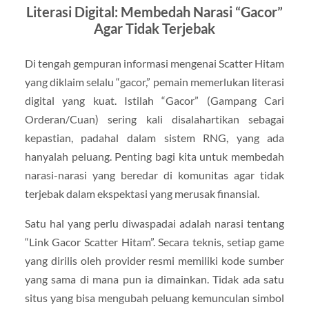
Literasi Digital: Membedah Narasi “Gacor”
Agar Tidak Terjebak
Di tengah gempuran informasi mengenai Scatter Hitam
yang diklaim selalu “gacor,” pemain memerlukan literasi
digital yang kuat. Istilah “Gacor” (Gampang Cari
Orderan/Cuan) sering kali disalahartikan sebagai
kepastian, padahal dalam sistem RNG, yang ada
hanyalah peluang. Penting bagi kita untuk membedah
narasi-narasi yang beredar di komunitas agar tidak
terjebak dalam ekspektasi yang merusak finansial.
Satu hal yang perlu diwaspadai adalah narasi tentang
“Link Gacor Scatter Hitam”. Secara teknis, setiap game
yang dirilis oleh provider resmi memiliki kode sumber
yang sama di mana pun ia dimainkan. Tidak ada satu
situs yang bisa mengubah peluang kemunculan simbol