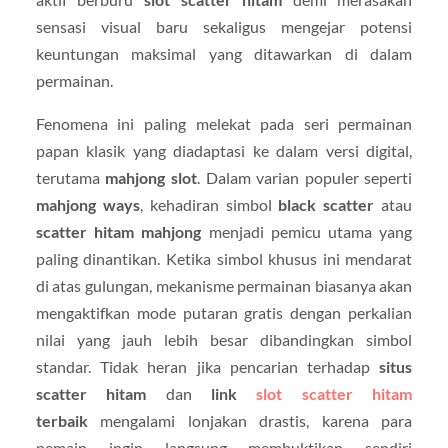
sensasi visual baru sekaligus mengejar potensi
keuntungan maksimal yang ditawarkan di dalam
permainan.
Fenomena ini paling melekat pada seri permainan
papan klasik yang diadaptasi ke dalam versi digital,
terutama
mahjong slot
. Dalam varian populer seperti
mahjong ways
, kehadiran simbol
black scatter
atau
scatter hitam mahjong
menjadi pemicu utama yang
paling dinantikan. Ketika simbol khusus ini mendarat
di atas gulungan, mekanisme permainan biasanya akan
mengaktifkan mode putaran gratis dengan perkalian
nilai yang jauh lebih besar dibandingkan simbol
standar. Tidak heran jika pencarian terhadap
situs
scatter hitam
dan
link
slot scatter hitam
terbaik
mengalami lonjakan drastis, karena para
pemain ingin langsung membuktikan sendiri