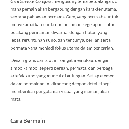
Gem Saviour Conquest
mengusung tema petualangan, di
mana pemain akan bergabung dengan karakter utama,
seorang pahlawan bernama Gem, yang berusaha untuk
menyelamatkan dunia dari ancaman kegelapan. Latar
belakang permainan diwarnai dengan hutan yang
lebat, reruntuhan kuno, dan tentunya, berlian serta
permata yang menjadi fokus utama dalam pencarian.
Desain grafis dari slot ini sangat memukau, dengan
simbol-simbol seperti berlian, permata, dan berbagai
artefak kuno yang muncul di gulungan. Setiap elemen
dalam permainan ini dirancang dengan detail tinggi,
memberikan pengalaman visual yang memanjakan
mata.
Cara Bermain