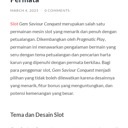
MARCH 4, 2025
/
0 COMMENTS
Slot
Gem Saviour Conquest
merupakan salah satu
permainan mesin slot yang menarik dan penuh dengan
petualangan. Dikembangkan oleh
Pragmatic Play
,
permainan ini menawarkan pengalaman bermain yang
seru dengan tema petualangan dan pencarian harta
karun yang dipenuhi dengan permata berkilau. Bagi
para penggemar slot,
Gem Saviour Conquest
menjadi
pilihan yang tidak boleh dilewatkan karena desainnya
yang menarik, fitur bonus yang menguntungkan, dan
potensi kemenangan yang besar.
Tema dan Desain Slot