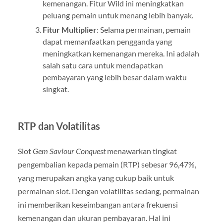
kemenangan. Fitur Wild ini meningkatkan
peluang pemain untuk menang lebih banyak.
Fitur Multiplier
: Selama permainan, pemain
dapat memanfaatkan pengganda yang
meningkatkan kemenangan mereka. Ini adalah
salah satu cara untuk mendapatkan
pembayaran yang lebih besar dalam waktu
singkat.
RTP dan Volatilitas
Slot
Gem Saviour Conquest
menawarkan tingkat
pengembalian kepada pemain (RTP) sebesar 96,47%,
yang merupakan angka yang cukup baik untuk
permainan slot. Dengan volatilitas sedang, permainan
ini memberikan keseimbangan antara frekuensi
kemenangan dan ukuran pembayaran. Hal ini