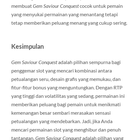
membuat
Gem Saviour Conquest
cocok untuk pemain
yang menyukai permainan yang menantang tetapi
tetap memberikan peluang menang yang cukup sering.
Kesimpulan
Gem Saviour Conquest
adalah pilihan sempurna bagi
penggemar slot yang mencari kombinasi antara
petualangan seru, desain grafis yang memukau, dan
fitur-fitur bonus yang menguntungkan. Dengan RTP
yang tinggi dan volatilitas yang sedang, permainan ini
memberikan peluang bagi pemain untuk menikmati
kemenangan besar sembari merasakan sensasi
petualangan yang mendebarkan. Jadi, jika Anda
mencari permainan slot yang menghibur dan penuh
tantangan,
Gem Saviour Conquest
adalah pilihan yang