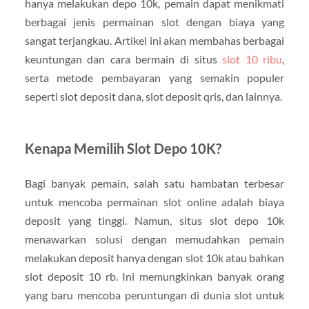
hanya melakukan depo 10k, pemain dapat menikmati
berbagai jenis permainan slot dengan biaya yang
sangat terjangkau. Artikel ini akan membahas berbagai
keuntungan dan cara bermain di situs
slot 10 ribu
,
serta metode pembayaran yang semakin populer
seperti slot deposit dana, slot deposit qris, dan lainnya.
Kenapa Memilih Slot Depo 10K?
Bagi banyak pemain, salah satu hambatan terbesar
untuk mencoba permainan slot online adalah biaya
deposit yang tinggi. Namun, situs slot depo 10k
menawarkan solusi dengan memudahkan pemain
melakukan deposit hanya dengan slot 10k atau bahkan
slot deposit 10 rb. Ini memungkinkan banyak orang
yang baru mencoba peruntungan di dunia slot untuk