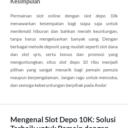
Kesimpulan
Permainan slot online dengan slot depo 10k
menawarkan kesempatan bagi siapa saja untuk
menikmati hiburan dan bahkan meraih keuntungan,
tanpa harus mengeluarkan banyak uang. Dengan
berbagai metode deposit yang mudah seperti slot dana
dan slot qris, serta bonus dan promosi yang
menguntungkan, situs slot depo 10 ribu menjadi
pilihan yang sangat menarik bagi pemain pemula
maupun berpengalaman. Jangan ragu untuk mencoba,
dan semoga keberuntungan berpihak pada Anda!
Mengenal Slot Depo 10K: Solusi