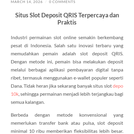
MARCH 14, 2026
/
0 COMMENTS
Situs Slot Deposit QRIS Terpercaya dan
Praktis
Industri permainan slot online semakin berkembang
pesat di Indonesia. Salah satu inovasi terbaru yang
memudahkan pemain adalah slot deposit QRIS.
Dengan metode ini, pemain bisa melakukan deposit
melalui berbagai aplikasi pembayaran digital tanpa
ribet, termasuk menggunakan e-wallet populer seperti
Dana. Tidak heran jika sekarang banyak situs slot
depo
10k
, sehingga permainan menjadi lebih terjangkau bagi
semua kalangan.
Berbeda dengan metode konvensional yang
memerlukan transfer bank atau pulsa, slot deposit
minimal 10 ribu memberikan fleksibilitas lebih besar.