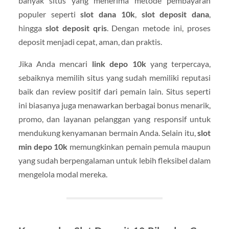
banyak situs yang menerima metode pembayaran
populer seperti
slot dana 10k
,
slot deposit dana
,
hingga
slot deposit qris
. Dengan metode ini, proses
deposit menjadi cepat, aman, dan praktis.
Jika Anda mencari
link depo 10k
yang terpercaya,
sebaiknya memilih situs yang sudah memiliki reputasi
baik dan review positif dari pemain lain. Situs seperti
ini biasanya juga menawarkan berbagai bonus menarik,
promo, dan layanan pelanggan yang responsif untuk
mendukung kenyamanan bermain Anda. Selain itu,
slot
min depo 10k
memungkinkan pemain pemula maupun
yang sudah berpengalaman untuk lebih fleksibel dalam
mengelola modal mereka.