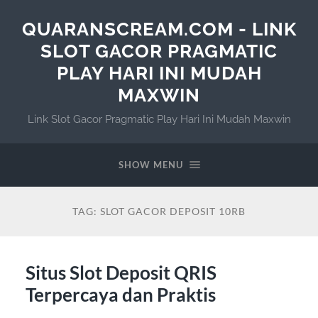
QUARANSCREAM.COM - LINK
SLOT GACOR PRAGMATIC
PLAY HARI INI MUDAH
MAXWIN
Link Slot Gacor Pragmatic Play Hari Ini Mudah Maxwin
SHOW MENU
TAG:
SLOT GACOR DEPOSIT 10RB
Situs Slot Deposit QRIS
Terpercaya dan Praktis