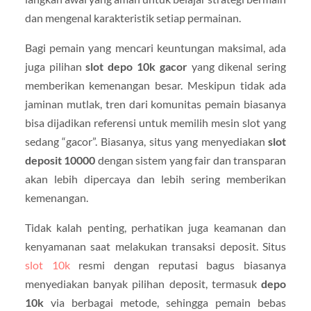
dan mengenal karakteristik setiap permainan.
Bagi pemain yang mencari keuntungan maksimal, ada
juga pilihan
slot depo 10k gacor
yang dikenal sering
memberikan kemenangan besar. Meskipun tidak ada
jaminan mutlak, tren dari komunitas pemain biasanya
bisa dijadikan referensi untuk memilih mesin slot yang
sedang “gacor”. Biasanya, situs yang menyediakan
slot
deposit 10000
dengan sistem yang fair dan transparan
akan lebih dipercaya dan lebih sering memberikan
kemenangan.
Tidak kalah penting, perhatikan juga keamanan dan
kenyamanan saat melakukan transaksi deposit. Situs
slot 10k
resmi dengan reputasi bagus biasanya
menyediakan banyak pilihan deposit, termasuk
depo
10k
via berbagai metode, sehingga pemain bebas