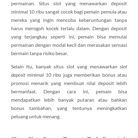
permainan. Situs slot yang menawarkan deposit
minimal 10 ribu sangat cocok bagi pemain pemula atau
mereka yang ingin mencoba keberuntungan tanpa
harus merogoh kocek terlalu dalam. Dengan deposit
yang terjangkau seperti ini, pemain bisa memulai
permainan dengan modal kecil dan merasakan sensasi
bermain tanpa risiko besar.
Selain itu, banyak situs slot yang menawarkan
slot
deposit minimal 10 ribu
juga memberikan bonus atau
promosi menarik yang membuat nilai deposit lebih
bermanfaat. Dengan cara ini, pemain bisa
mendapatkan lebih banyak putaran atau bahkan
bonus tambahan, yang tentunya meningkatkan
peluang untuk menang.