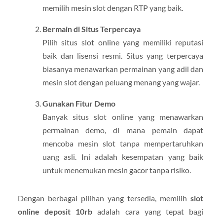
memilih mesin slot dengan RTP yang baik.
Bermain di Situs Terpercaya
Pilih situs slot online yang memiliki reputasi
baik dan lisensi resmi. Situs yang terpercaya
biasanya menawarkan permainan yang adil dan
mesin slot dengan peluang menang yang wajar.
Gunakan Fitur Demo
Banyak situs slot online yang menawarkan
permainan demo, di mana pemain dapat
mencoba mesin slot tanpa mempertaruhkan
uang asli. Ini adalah kesempatan yang baik
untuk menemukan mesin gacor tanpa risiko.
Dengan berbagai pilihan yang tersedia, memilih
slot
online deposit 10rb
adalah cara yang tepat bagi