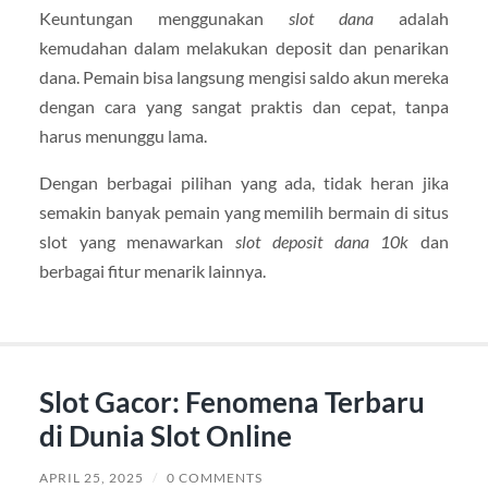
Keuntungan menggunakan
slot dana
adalah
kemudahan dalam melakukan deposit dan penarikan
dana. Pemain bisa langsung mengisi saldo akun mereka
dengan cara yang sangat praktis dan cepat, tanpa
harus menunggu lama.
Dengan berbagai pilihan yang ada, tidak heran jika
semakin banyak pemain yang memilih bermain di situs
slot yang menawarkan
slot deposit dana 10k
dan
berbagai fitur menarik lainnya.
Slot Gacor: Fenomena Terbaru
di Dunia Slot Online
APRIL 25, 2025
/
0 COMMENTS