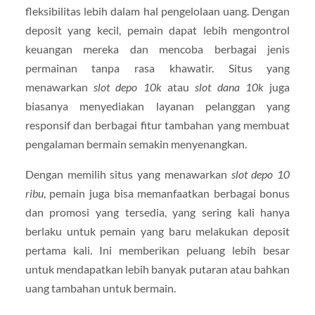
fleksibilitas lebih dalam hal pengelolaan uang. Dengan
deposit yang kecil, pemain dapat lebih mengontrol
keuangan mereka dan mencoba berbagai jenis
permainan tanpa rasa khawatir. Situs yang
menawarkan
slot depo 10k
atau
slot dana 10k
juga
biasanya menyediakan layanan pelanggan yang
responsif dan berbagai fitur tambahan yang membuat
pengalaman bermain semakin menyenangkan.
Dengan memilih situs yang menawarkan
slot depo 10
ribu
, pemain juga bisa memanfaatkan berbagai bonus
dan promosi yang tersedia, yang sering kali hanya
berlaku untuk pemain yang baru melakukan deposit
pertama kali. Ini memberikan peluang lebih besar
untuk mendapatkan lebih banyak putaran atau bahkan
uang tambahan untuk bermain.