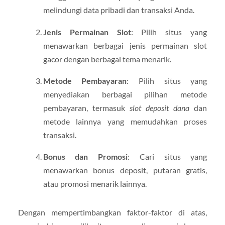
melindungi data pribadi dan transaksi Anda.
Jenis Permainan Slot
: Pilih situs yang
menawarkan berbagai jenis permainan slot
gacor dengan berbagai tema menarik.
Metode Pembayaran
: Pilih situs yang
menyediakan berbagai pilihan metode
pembayaran, termasuk
slot deposit dana
dan
metode lainnya yang memudahkan proses
transaksi.
Bonus dan Promosi
: Cari situs yang
menawarkan bonus deposit, putaran gratis,
atau promosi menarik lainnya.
Dengan mempertimbangkan faktor-faktor di atas,