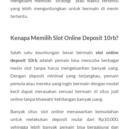
mengklaim memiliki “strategi” atau waktu tertentu
yang lebih menguntungkan untuk bermain di mesin
tertentu.
Kenapa Memilih Slot Online Deposit 10rb?
Salah satu keuntungan besar bermain
slot online
deposit 10rb
adalah pemain bisa mencoba berbagai
mesin slot tanpa harus mengeluarkan banyak uang.
Dengan deposit minimal yang terjangkau, pemain
pemula atau mereka yang ingin bermain dengan modal
kecil dapat merasakan sensasi bermain di situs judi
online tanpa khawatir kehilangan banyak uang.
Banyak situs slot online menawarkan kemudahan
untuk melakukan deposit mulai dari Rp10.000,
sehingga lebih banyak pemain bisa bergabung dan