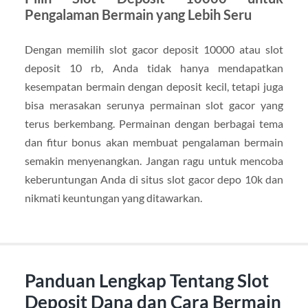
Pengalaman Bermain yang Lebih Seru
Dengan memilih slot gacor deposit 10000 atau slot
deposit 10 rb, Anda tidak hanya mendapatkan
kesempatan bermain dengan deposit kecil, tetapi juga
bisa merasakan serunya permainan slot gacor yang
terus berkembang. Permainan dengan berbagai tema
dan fitur bonus akan membuat pengalaman bermain
semakin menyenangkan. Jangan ragu untuk mencoba
keberuntungan Anda di situs slot gacor depo 10k dan
nikmati keuntungan yang ditawarkan.
Panduan Lengkap Tentang Slot
Deposit Dana dan Cara Bermain