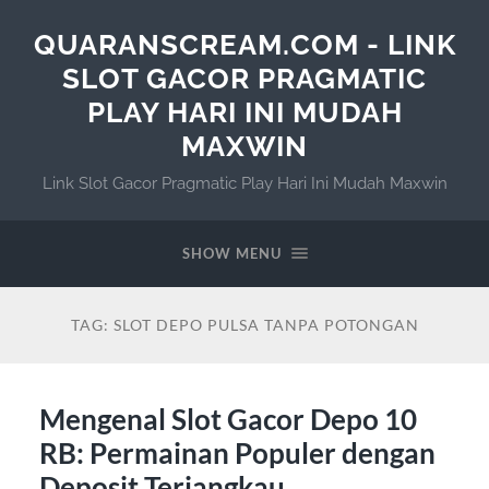
QUARANSCREAM.COM - LINK
SLOT GACOR PRAGMATIC
PLAY HARI INI MUDAH
MAXWIN
Link Slot Gacor Pragmatic Play Hari Ini Mudah Maxwin
SHOW MENU
TAG:
SLOT DEPO PULSA TANPA POTONGAN
Mengenal Slot Gacor Depo 10
RB: Permainan Populer dengan
Deposit Terjangkau