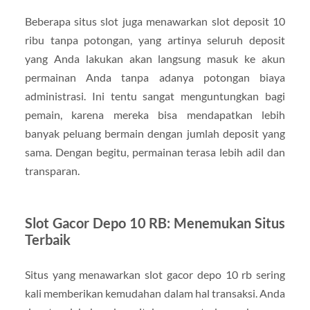
Beberapa situs slot juga menawarkan slot deposit 10
ribu tanpa potongan, yang artinya seluruh deposit
yang Anda lakukan akan langsung masuk ke akun
permainan Anda tanpa adanya potongan biaya
administrasi. Ini tentu sangat menguntungkan bagi
pemain, karena mereka bisa mendapatkan lebih
banyak peluang bermain dengan jumlah deposit yang
sama. Dengan begitu, permainan terasa lebih adil dan
transparan.
Slot Gacor Depo 10 RB: Menemukan Situs
Terbaik
Situs yang menawarkan slot gacor depo 10 rb sering
kali memberikan kemudahan dalam hal transaksi. Anda