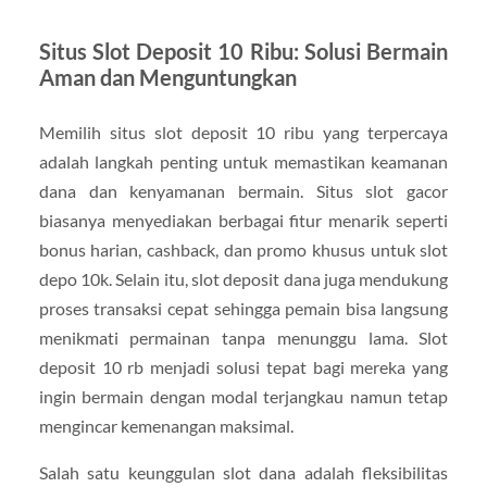
Situs Slot Deposit 10 Ribu: Solusi Bermain
Aman dan Menguntungkan
Memilih situs slot deposit 10 ribu yang terpercaya
adalah langkah penting untuk memastikan keamanan
dana dan kenyamanan bermain. Situs slot gacor
biasanya menyediakan berbagai fitur menarik seperti
bonus harian, cashback, dan promo khusus untuk slot
depo 10k. Selain itu, slot deposit dana juga mendukung
proses transaksi cepat sehingga pemain bisa langsung
menikmati permainan tanpa menunggu lama. Slot
deposit 10 rb menjadi solusi tepat bagi mereka yang
ingin bermain dengan modal terjangkau namun tetap
mengincar kemenangan maksimal.
Salah satu keunggulan slot dana adalah fleksibilitas