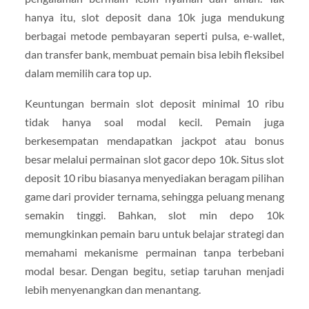
hanya itu, slot deposit dana 10k juga mendukung
berbagai metode pembayaran seperti pulsa, e-wallet,
dan transfer bank, membuat pemain bisa lebih fleksibel
dalam memilih cara top up.
Keuntungan bermain slot deposit minimal 10 ribu
tidak hanya soal modal kecil. Pemain juga
berkesempatan mendapatkan jackpot atau bonus
besar melalui permainan slot gacor depo 10k. Situs slot
deposit 10 ribu biasanya menyediakan beragam pilihan
game dari provider ternama, sehingga peluang menang
semakin tinggi. Bahkan, slot min depo 10k
memungkinkan pemain baru untuk belajar strategi dan
memahami mekanisme permainan tanpa terbebani
modal besar. Dengan begitu, setiap taruhan menjadi
lebih menyenangkan dan menantang.