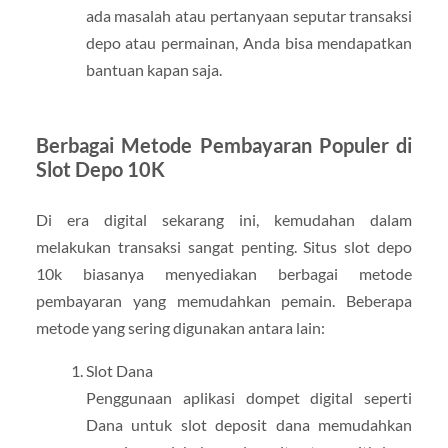
ada masalah atau pertanyaan seputar transaksi
depo atau permainan, Anda bisa mendapatkan
bantuan kapan saja.
Berbagai Metode Pembayaran Populer di
Slot Depo 10K
Di era digital sekarang ini, kemudahan dalam
melakukan transaksi sangat penting. Situs slot depo
10k biasanya menyediakan berbagai metode
pembayaran yang memudahkan pemain. Beberapa
metode yang sering digunakan antara lain:
Slot Dana
Penggunaan aplikasi dompet digital seperti
Dana untuk slot deposit dana memudahkan