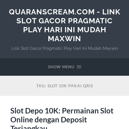
QUARANSCREAM.COM - LINK
SLOT GACOR PRAGMATIC
PLAY HARI INI MUDAH
MAXWIN
Link Slot Gacor Pragmatic Play Hari Ini Mudah Maxwin
SHOW MENU
TAG:
SLOT 10K PAKAI QRIS
Slot Depo 10K: Permainan Slot
Online dengan Deposit
Terjangkau