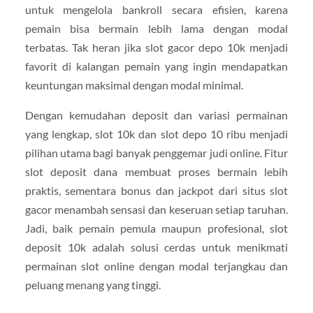
untuk mengelola bankroll secara efisien, karena
pemain bisa bermain lebih lama dengan modal
terbatas. Tak heran jika slot gacor depo 10k menjadi
favorit di kalangan pemain yang ingin mendapatkan
keuntungan maksimal dengan modal minimal.
Dengan kemudahan deposit dan variasi permainan
yang lengkap, slot 10k dan slot depo 10 ribu menjadi
pilihan utama bagi banyak penggemar judi online. Fitur
slot deposit dana membuat proses bermain lebih
praktis, sementara bonus dan jackpot dari situs slot
gacor menambah sensasi dan keseruan setiap taruhan.
Jadi, baik pemain pemula maupun profesional, slot
deposit 10k adalah solusi cerdas untuk menikmati
permainan slot online dengan modal terjangkau dan
peluang menang yang tinggi.