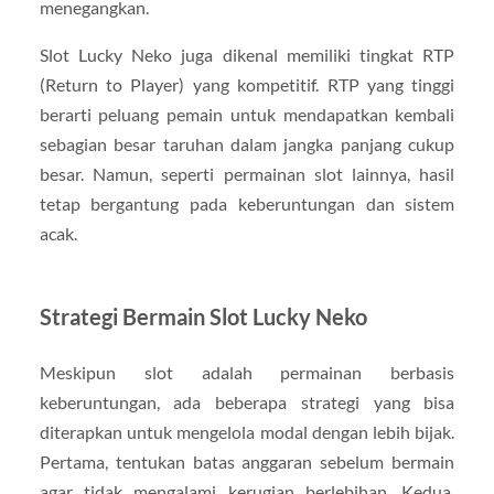
menegangkan.
Slot Lucky Neko juga dikenal memiliki tingkat RTP
(Return to Player) yang kompetitif. RTP yang tinggi
berarti peluang pemain untuk mendapatkan kembali
sebagian besar taruhan dalam jangka panjang cukup
besar. Namun, seperti permainan slot lainnya, hasil
tetap bergantung pada keberuntungan dan sistem
acak.
Strategi Bermain Slot Lucky Neko
Meskipun slot adalah permainan berbasis
keberuntungan, ada beberapa strategi yang bisa
diterapkan untuk mengelola modal dengan lebih bijak.
Pertama, tentukan batas anggaran sebelum bermain
agar tidak mengalami kerugian berlebihan. Kedua,