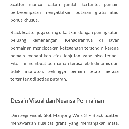
Scatter muncul dalam jumlah tertentu, pemain
berkesempatan mengaktifkan putaran gratis atau
bonus khusus.
Black Scatter juga sering dikaitkan dengan peningkatan
peluang kemenangan. Kehadirannya di layar
permainan menciptakan ketegangan tersendiri karena
pemain menantikan efek lanjutan yang bisa terjadi.
Fitur ini membuat permainan terasa lebih dinamis dan
tidak monoton, sehingga pemain tetap merasa
tertantang di setiap putaran.
Desain Visual dan Nuansa Permainan
Dari segi visual, Slot Mahjong Wins 3 – Black Scatter
menawarkan kualitas grafis yang memanjakan mata.