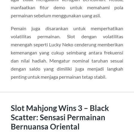
manfaatkan fitur demo untuk memahami pola
permainan sebelum menggunakan uang asli.
Pemain juga disarankan untuk memperhatikan
volatilitas permainan. Slot dengan volatilitas
menengah seperti Lucky Neko cenderung memberikan
kemenangan yang cukup seimbang antara frekuensi
dan nilai hadiah. Mengatur nominal taruhan sesuai
dengan saldo yang dimiliki juga menjadi langkah
penting untuk menjaga permainan tetap stabil.
Slot Mahjong Wins 3 – Black
Scatter: Sensasi Permainan
Bernuansa Oriental