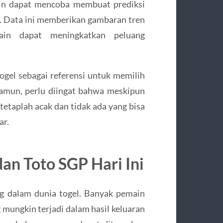
ain dapat mencoba membuat prediksi
g. Data ini memberikan gambaran tren
ain dapat meningkatkan peluang
ogel sebagai referensi untuk memilih
amun, perlu diingat bahwa meskipun
 tetaplah acak dan tidak ada yang bisa
ar.
dan Toto SGP Hari Ini
ng dalam dunia togel. Banyak pemain
 mungkin terjadi dalam hasil keluaran