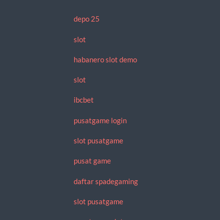
depo 25
slot
habanero slot demo
slot
ibcbet
pusatgame login
slot pusatgame
pusat game
daftar spadegaming
slot pusatgame