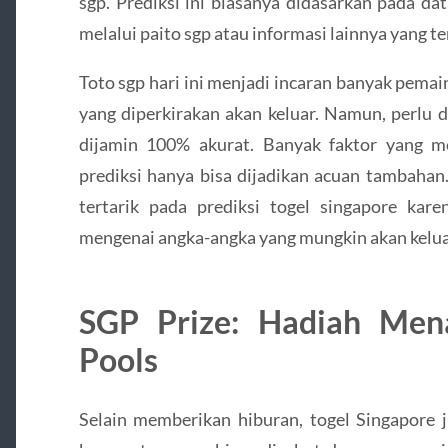
sgp. Prediksi ini biasanya didasarkan pada d
melalui paito sgp atau informasi lainnya yang ter
Toto sgp hari ini menjadi incaran banyak pema
yang diperkirakan akan keluar. Namun, perlu d
dijamin 100% akurat. Banyak faktor yang m
prediksi hanya bisa dijadikan acuan tambahan.
tertarik pada prediksi togel singapore kar
mengenai angka-angka yang mungkin akan kelua
SGP Prize: Hadiah Mena
Pools
Selain memberikan hiburan, togel Singapore