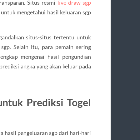
ransparan. Situs resmi
live draw sgp
untuk mengetahui hasil keluaran sgp
andalkan situs-situs tertentu untuk
gp. Selain itu, para pemain sering
lengkap mengenai hasil pengundian
rediksi angka yang akan keluar pada
untuk Prediksi Togel
a hasil pengeluaran sgp dari hari-hari