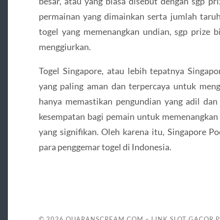
besar, atau yang biasa disebut dengan sgp pri
permainan yang dimainkan serta jumlah taruh
togel yang memenangkan undian, sgp prize b
menggiurkan.
Togel Singapore, atau lebih tepatnya Singapo
yang paling aman dan terpercaya untuk mengi
hanya memastikan pengundian yang adil dan 
kesempatan bagi pemain untuk memenangkan s
yang signifikan. Oleh karena itu, Singapore P
para penggemar togel di Indonesia.
© 2026
QUARANSCREAM.COM – LINK SLOT GACOR 