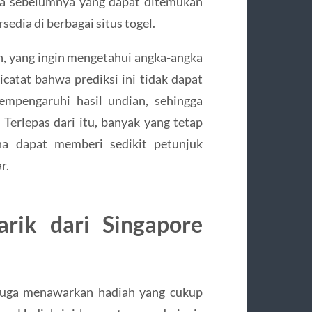
ata sebelumnya yang dapat ditemukan
sedia di berbagai situs togel.
in, yang ingin mengetahui angka-angka
icatat bahwa prediksi ini tidak dapat
empengaruhi hasil undian, sehingga
 Terlepas dari itu, banyak yang tetap
ena dapat memberi sedikit petunjuk
r.
rik dari Singapore
 juga menawarkan hadiah yang cukup