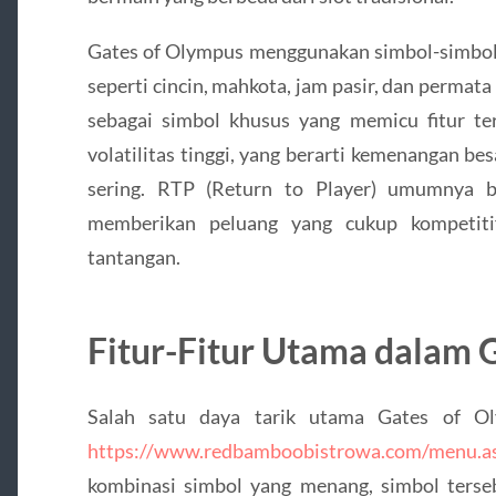
Gates of Olympus menggunakan simbol-simbol y
seperti cincin, mahkota, jam pasir, dan permat
sebagai simbol khusus yang memicu fitur te
volatilitas tinggi, yang berarti kemenangan bes
sering. RTP (Return to Player) umumnya b
memberikan peluang yang cukup kompetiti
tantangan.
Fitur-Fitur Utama dalam 
Salah satu daya tarik utama Gates of Ol
https://www.redbamboobistrowa.com/menu.a
kombinasi simbol yang menang, simbol terseb