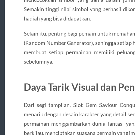
Semakin tinggi nilai simbol yang berhasil dik
hadiah yang bisa didapatkan.
Selain itu, penting bagi pemain untuk memaha
(Random Number Generator), sehingga setiap ha
membuat setiap permainan memiliki peluang
sebelumnya.
Daya Tarik Visual dan P
Dari segi tampilan, Slot Gem Saviour Conq
menarik dengan desain karakter yang detail ser
permainan menggambarkan dunia fantasi yan
berkilau, menciptakan suasana bermain yang ime