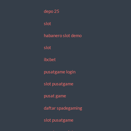
depo 25
slot
habanero slot demo
slot
ibcbet
pusatgame login
slot pusatgame
pusat game
daftar spadegaming
slot pusatgame