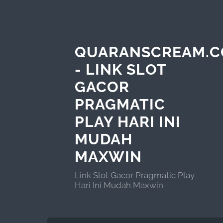
QUARANSCREAM.
- LINK SLOT
GACOR
PRAGMATIC
PLAY HARI INI
MUDAH
MAXWIN
Link Slot Gacor Pragmatic Play
Hari Ini Mudah Maxwin