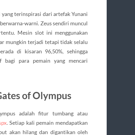
ang terinspirasi dari artefak Yunani
a berwarna-warni. Zeus sendiri muncul
rtentu. Mesin slot ini menggunakan
ar mungkin terjadi tetapi tidak selalu
erada di kisaran 96,50%, sehingga
f bagi para pemain yang mencari
Gates of Olympus
ympus adalah fitur tumbang atau
spx
. Setiap kali pemain mendapatkan
ut akan hilang dan digantikan oleh