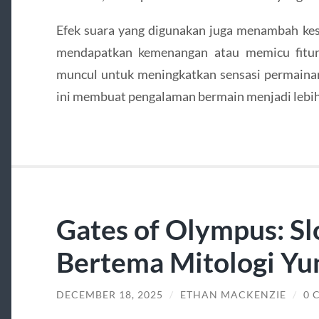
Efek suara yang digunakan juga menambah kes
mendapatkan kemenangan atau memicu fitur
muncul untuk meningkatkan sensasi permainan
ini membuat pengalaman bermain menjadi lebi
Gates of Olympus: Sl
Bertema Mitologi Yu
DECEMBER 18, 2025
/
ETHAN MACKENZIE
/
0 