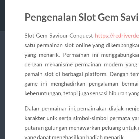
Pengenalan Slot Gem Sav
Slot Gem Saviour Conquest
https://redriverde
satu permainan slot online yang dikembangka
yang menarik. Permainan ini menggabungka
dengan mekanisme permainan modern yang 
pemain slot di berbagai platform. Dengan tem
game ini menghadirkan pengalaman bermai
keberuntungan, tetapi juga sensasi hiburan yang
Dalam permainan ini, pemain akan diajak menje
karakter unik serta simbol-simbol permata yan
putaran gulungan menawarkan peluang untuk
yang dapat menghasilkan hadiah menarik.