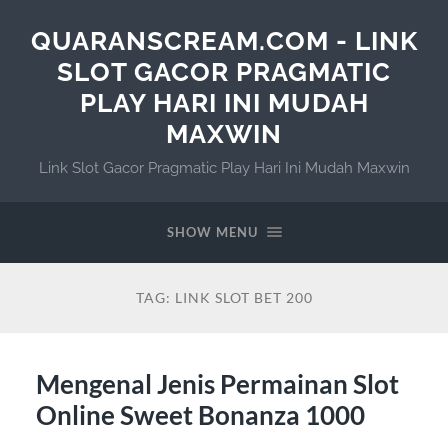
QUARANSCREAM.COM - LINK
SLOT GACOR PRAGMATIC
PLAY HARI INI MUDAH
MAXWIN
Link Slot Gacor Pragmatic Play Hari Ini Mudah Maxwin
SHOW MENU
TAG:
LINK SLOT BET 200
Mengenal Jenis Permainan Slot
Online Sweet Bonanza 1000