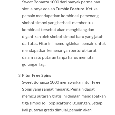
Sweet Bonanza 1000 dari banyak permainan
slot lainnya adalah
Tumble Feature
. Ketika
pemain mendapatkan kombinasi pemenang,
simbol-simbol yang berhasil membentuk
kombinasi tersebut akan menghilang dan
digantikan oleh simbol-simbol baru yang jatuh
dari atas. Fitur ini memungkinkan pemain untuk
mendapatkan kemenangan berturut-turut
dalam satu putaran tanpa harus memutar
gulungan lagi.
Fitur Free Spins
Sweet Bonanza 1000 menawarkan fitur
Free
Spins
yang sangat menarik. Pemain dapat
memicu putaran gratis ini dengan mendapatkan
tiga simbol lollipop scatter di gulungan. Setiap
kali putaran gratis dimulai, pemain akan