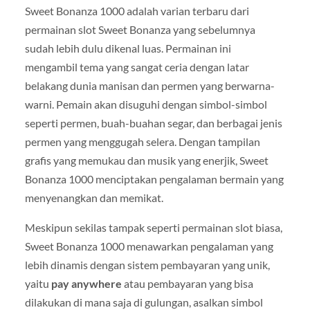
Sweet Bonanza 1000 adalah varian terbaru dari
permainan slot Sweet Bonanza yang sebelumnya
sudah lebih dulu dikenal luas. Permainan ini
mengambil tema yang sangat ceria dengan latar
belakang dunia manisan dan permen yang berwarna-
warni. Pemain akan disuguhi dengan simbol-simbol
seperti permen, buah-buahan segar, dan berbagai jenis
permen yang menggugah selera. Dengan tampilan
grafis yang memukau dan musik yang enerjik, Sweet
Bonanza 1000 menciptakan pengalaman bermain yang
menyenangkan dan memikat.
Meskipun sekilas tampak seperti permainan slot biasa,
Sweet Bonanza 1000 menawarkan pengalaman yang
lebih dinamis dengan sistem pembayaran yang unik,
yaitu
pay anywhere
atau pembayaran yang bisa
dilakukan di mana saja di gulungan, asalkan simbol