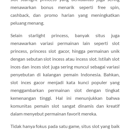
menawarkan bonus menarik seperti free spin,
cashback, dan promo harian yang meningkatkan
peluang menang.
Selain starlight princess, banyak situs juga
menawarkan variasi permainan lain seperti slot
princess, princess slot gacor, hingga permainan unik
dengan sebutan slot incess atau incess slot. Istilah slot
inces dan inces slot juga sering muncul sebagai variasi
penyebutan di kalangan pemain Indonesia. Bahkan,
slot inces gacor menjadi kata kunci populer yang
menggambarkan permainan slot dengan tingkat
kemenangan tinggi. Hal ini menunjukkan bahwa
komunitas pemain slot sangat dinamis dan kreatif
dalam menyebut permainan favorit mereka.
Tidak hanya fokus pada satu game, situs slot yang baik