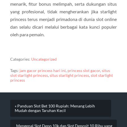
menarik, fitur bonus melimpah, serta dukungan situs
yang profesional, tidak mengherankan jika starlight
princess terus menjadi primadona di dunia slot online
dan selalu dicari melalui berbagai kata kunci populer
oleh para pemain.
Categories:
Uncategorized
Tags:
jam gacor princess hari ini
,
princess slot gacor
,
situs
slot starlight princess
,
situs starlight princess
,
slot starlight
princess
« Panduan Slot Bet 100 Rupiah: Menang Lebih
Mudah dengan Taruhan Kecil
Mengenal Slot Depo 10k dan Slot Deposit 10 Ribu yang