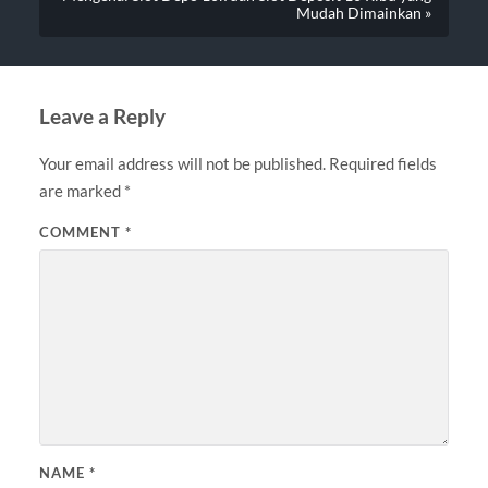
Mudah Dimainkan »
Leave a Reply
Your email address will not be published.
Required fields
are marked
*
COMMENT
*
NAME
*