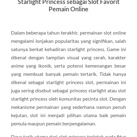
Starlight Princess sebagai Slot Favorit
Pemain Online
Dalam beberapa tahun terakhir, permainan slot online
mengalami lonjakan popularitas yang signifikan, salah
satunya berkat kehadiran starlight princess. Game ini
dikenal dengan tampilan visual yang cerah, karakter
anime yang ikonik, serta potensi kemenangan besar
yang membuat banyak pemain tertarik. Tidak hanya
dikenal sebagai starlight princess slot, permainan ini
juga sering disebut sebagai princess starlight atau slot
starlight princess oleh komunitas pecinta slot. Dengan
mekanisme permainan yang sederhana namun penuh
kejutan, slot ini menjadi pilihan utama baik pemain
pemula maupun pemain berpengalaman.
Daya tarik utama dari slot princess terletak pada fitur