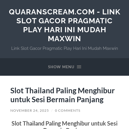
QUARANSCREAM.COM - LINK
SLOT GACOR PRAGMATIC
PLAY HARI INI MUDAH
MAXWIN
Link Slot Gacor Pragmatic Play Hari Ini Mudah Maxwin
SHOW MENU
Slot Thailand Paling Menghibur
untuk Sesi Bermain Panjang
NOVEMBER 24, 2025
/
0 COMMENTS
Slot Thailand Paling Menghibur untuk Sesi