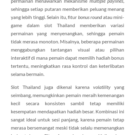
permainan menawarkan mekanisme
multiple paylines
,
sehingga setiap putaran memberikan peluang menang
yang lebih tinggi. Selain itu, fitur
bonus round
atau mini-
game dalam slot Thailand memberikan variasi
permainan yang menyenangkan, sehingga pemain
tidak merasa monoton. Misalnya, beberapa permainan
menggabungkan tantangan visual atau pilihan
interaktif di mana pemain dapat memilih hadiah bonus
tertentu, meningkatkan rasa kontrol dan keterlibatan
selama bermain.
Slot Thailand juga dikenal karena
volatility
yang
seimbang, memungkinkan pemain meraih kemenangan
kecil secara konsisten sambil tetap memiliki
kesempatan mendapatkan hadiah besar. Kombinasi ini
sangat ideal untuk sesi panjang, karena pemain tetap
merasa bersemangat meski tidak selalu memenangkan