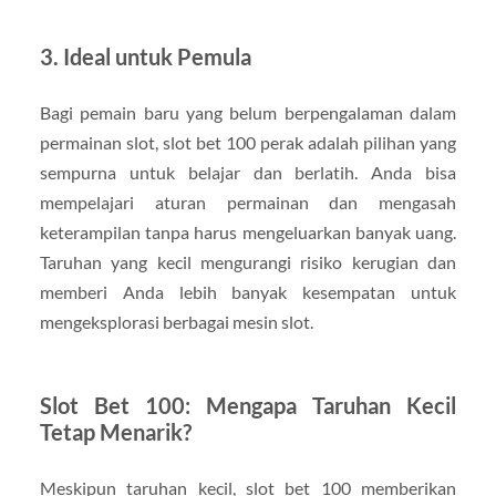
3. Ideal untuk Pemula
Bagi pemain baru yang belum berpengalaman dalam
permainan slot, slot bet 100 perak adalah pilihan yang
sempurna untuk belajar dan berlatih. Anda bisa
mempelajari aturan permainan dan mengasah
keterampilan tanpa harus mengeluarkan banyak uang.
Taruhan yang kecil mengurangi risiko kerugian dan
memberi Anda lebih banyak kesempatan untuk
mengeksplorasi berbagai mesin slot.
Slot Bet 100: Mengapa Taruhan Kecil
Tetap Menarik?
Meskipun taruhan kecil, slot bet 100 memberikan