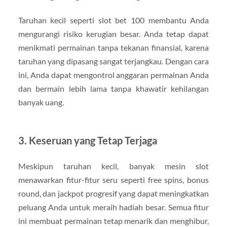
Taruhan kecil seperti slot bet 100 membantu Anda
mengurangi risiko kerugian besar. Anda tetap dapat
menikmati permainan tanpa tekanan finansial, karena
taruhan yang dipasang sangat terjangkau. Dengan cara
ini, Anda dapat mengontrol anggaran permainan Anda
dan bermain lebih lama tanpa khawatir kehilangan
banyak uang.
3. Keseruan yang Tetap Terjaga
Meskipun taruhan kecil, banyak mesin slot
menawarkan fitur-fitur seru seperti free spins, bonus
round, dan jackpot progresif yang dapat meningkatkan
peluang Anda untuk meraih hadiah besar. Semua fitur
ini membuat permainan tetap menarik dan menghibur,