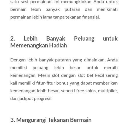
satu sesi permainan. Ini memungkinkan Anda untuk
bermain lebih banyak putaran dan menikmati
permainan lebih lama tanpa tekanan finansial.
2. Lebih Banyak Peluang untuk
Memenangkan Hadiah
Dengan lebih banyak putaran yang dimainkan, Anda
memiliki peluang lebih besar untuk meraih
kemenangan. Mesin slot dengan slot bet kecil sering
kali memiliki fitur-fitur bonus yang dapat memberikan
kemenangan lebih besar, seperti free spins, multiplier,
dan jackpot progresif.
3. Mengurangi Tekanan Bermain