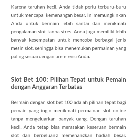
Karena taruhan kecil, Anda tidak perlu terburu-buru
untuk mencapai kemenangan besar. Ini memungkinkan
Anda untuk bermain lebih santai dan menikmati
pengalaman slot tanpa stres. Anda juga memiliki lebih
banyak kesempatan untuk mencoba berbagai jenis
mesin slot, sehingga bisa menemukan permainan yang
paling sesuai dengan preferensi Anda.
Slot Bet 100: Pilihan Tepat untuk Pemain
dengan Anggaran Terbatas
Bermain dengan slot bet 100 adalah pilihan tepat bagi
pemain yang ingin menikmati permainan slot online
tanpa mengeluarkan banyak uang. Dengan taruhan
kecil, Anda tetap bisa merasakan keseruan bermain
slot dan berpeluang memenangkan hadiah besar.