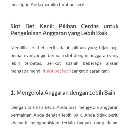
meskipun Anda memilih taruhan kecil.
Slot Bet Kecil: Pilihan Cerdas untuk
Pengelolaan Anggaran yang Lebih Baik
Memilih slot bet kecil adalah pilihan yang bijak bagi
pemain yang ingin bermain slot dengan anggaran yang
lebih terbatas. Berikut adalah beberapa alasan
mengapa memilih
slot bet kecil
sangat disarankan:
1. Mengelola Anggaran dengan Lebih Baik
Dengan taruhan kecil, Anda bisa mengelola anggaran
permainan Anda dengan lebih baik. Anda tidak perlu
khawatir menghabiskan terlalu banyak uang dalam