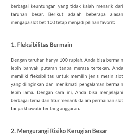
berbagai keuntungan yang tidak kalah menarik dari
taruhan besar. Berikut adalah beberapa alasan
mengapa slot bet 100 tetap menjadi pilihan favorit:
1. Fleksibilitas Bermain
Dengan taruhan hanya 100 rupiah, Anda bisa bermain
lebih banyak putaran tanpa merasa tertekan. Anda
memiliki fleksibilitas untuk memilih jenis mesin slot
yang diinginkan dan menikmati pengalaman bermain
lebih lama. Dengan cara ini, Anda bisa menjelajahi
berbagai tema dan fitur menarik dalam permainan slot
tanpa khawatir tentang anggaran.
2. Mengurangi Risiko Kerugian Besar