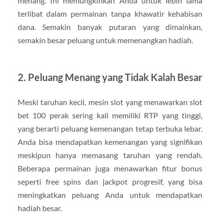
menang. Ini memungkinkan Anda untuk lebih lama
terlibat dalam permainan tanpa khawatir kehabisan
dana. Semakin banyak putaran yang dimainkan,
semakin besar peluang untuk memenangkan hadiah.
2. Peluang Menang yang Tidak Kalah Besar
Meski taruhan kecil, mesin slot yang menawarkan slot
bet 100 perak sering kali memiliki RTP yang tinggi,
yang berarti peluang kemenangan tetap terbuka lebar.
Anda bisa mendapatkan kemenangan yang signifikan
meskipun hanya memasang taruhan yang rendah.
Beberapa permainan juga menawarkan fitur bonus
seperti free spins dan jackpot progresif, yang bisa
meningkatkan peluang Anda untuk mendapatkan
hadiah besar.