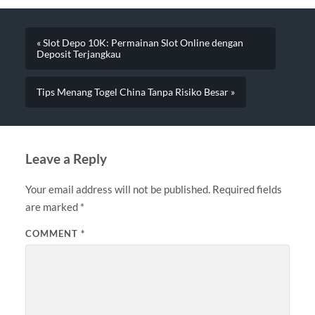
« Slot Depo 10K: Permainan Slot Online dengan
Deposit Terjangkau
Tips Menang Togel China Tanpa Risiko Besar »
Leave a Reply
Your email address will not be published.
Required fields
are marked
*
COMMENT
*