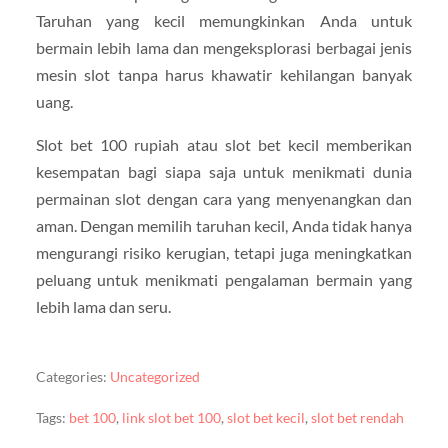
Taruhan yang kecil memungkinkan Anda untuk
bermain lebih lama dan mengeksplorasi berbagai jenis
mesin slot tanpa harus khawatir kehilangan banyak
uang.
Slot bet 100 rupiah atau slot bet kecil memberikan
kesempatan bagi siapa saja untuk menikmati dunia
permainan slot dengan cara yang menyenangkan dan
aman. Dengan memilih taruhan kecil, Anda tidak hanya
mengurangi risiko kerugian, tetapi juga meningkatkan
peluang untuk menikmati pengalaman bermain yang
lebih lama dan seru.
Categories:
Uncategorized
Tags:
bet 100
,
link slot bet 100
,
slot bet kecil
,
slot bet rendah