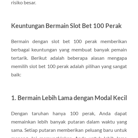
risiko besar.
Keuntungan Bermain Slot Bet 100 Perak
Bermain dengan slot bet 100 perak memberikan
berbagai keuntungan yang membuat banyak pemain
tertarik. Berikut adalah beberapa alasan mengapa
memilih slot bet 100 perak adalah pilihan yang sangat
baik:
1. Bermain Lebih Lama dengan Modal Kecil
Dengan taruhan hanya 100 perak, Anda dapat
memainkan lebih banyak putaran dalam waktu yang
sama. Setiap putaran memberikan peluang baru untuk