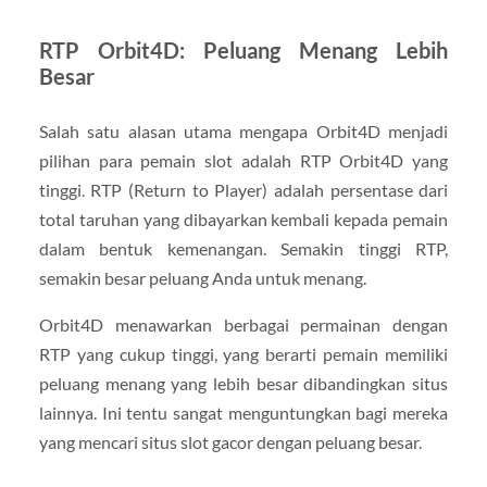
RTP Orbit4D: Peluang Menang Lebih
Besar
Salah satu alasan utama mengapa Orbit4D menjadi
pilihan para pemain slot adalah RTP Orbit4D yang
tinggi. RTP (Return to Player) adalah persentase dari
total taruhan yang dibayarkan kembali kepada pemain
dalam bentuk kemenangan. Semakin tinggi RTP,
semakin besar peluang Anda untuk menang.
Orbit4D menawarkan berbagai permainan dengan
RTP yang cukup tinggi, yang berarti pemain memiliki
peluang menang yang lebih besar dibandingkan situs
lainnya. Ini tentu sangat menguntungkan bagi mereka
yang mencari situs slot gacor dengan peluang besar.