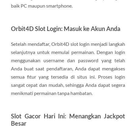
baik PC maupun smartphone.
Orbit4D Slot Login: Masuk ke Akun Anda
Setelah mendaftar, Orbit4D slot login menjadi langkah
selanjutnya untuk memulai permainan. Dengan login
menggunakan username dan password yang telah
Anda buat saat pendaftaran, Anda dapat mengakses
semua fitur yang tersedia di situs ini. Proses login
sangat cepat dan mudah, sehingga Anda dapat segera
menikmati permainan tanpa hambatan.
Slot Gacor Hari Ini: Menangkan Jackpot
Besar