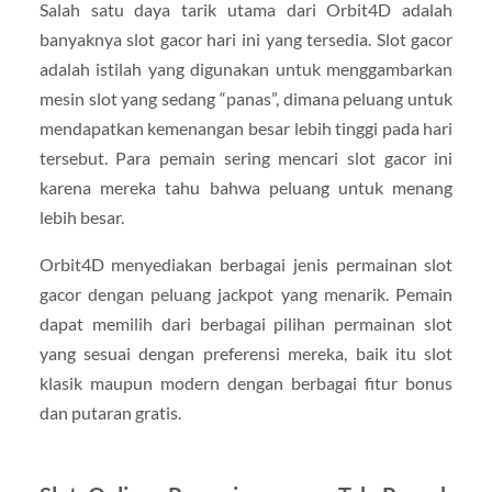
Salah satu daya tarik utama dari Orbit4D adalah
banyaknya slot gacor hari ini yang tersedia. Slot gacor
adalah istilah yang digunakan untuk menggambarkan
mesin slot yang sedang “panas”, dimana peluang untuk
mendapatkan kemenangan besar lebih tinggi pada hari
tersebut. Para pemain sering mencari slot gacor ini
karena mereka tahu bahwa peluang untuk menang
lebih besar.
Orbit4D menyediakan berbagai jenis permainan slot
gacor dengan peluang jackpot yang menarik. Pemain
dapat memilih dari berbagai pilihan permainan slot
yang sesuai dengan preferensi mereka, baik itu slot
klasik maupun modern dengan berbagai fitur bonus
dan putaran gratis.