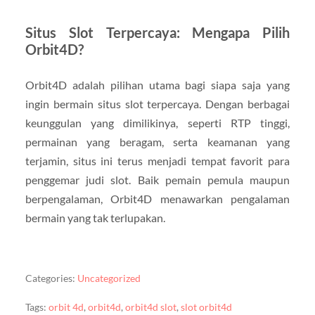
Situs Slot Terpercaya: Mengapa Pilih
Orbit4D?
Orbit4D adalah pilihan utama bagi siapa saja yang
ingin bermain situs slot terpercaya. Dengan berbagai
keunggulan yang dimilikinya, seperti RTP tinggi,
permainan yang beragam, serta keamanan yang
terjamin, situs ini terus menjadi tempat favorit para
penggemar judi slot. Baik pemain pemula maupun
berpengalaman, Orbit4D menawarkan pengalaman
bermain yang tak terlupakan.
Categories:
Uncategorized
Tags:
orbit 4d
,
orbit4d
,
orbit4d slot
,
slot orbit4d