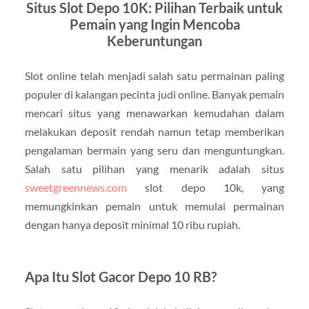
Situs Slot Depo 10K: Pilihan Terbaik untuk
Pemain yang Ingin Mencoba
Keberuntungan
Slot online telah menjadi salah satu permainan paling
populer di kalangan pecinta judi online. Banyak pemain
mencari situs yang menawarkan kemudahan dalam
melakukan deposit rendah namun tetap memberikan
pengalaman bermain yang seru dan menguntungkan.
Salah satu pilihan yang menarik adalah situs
sweetgreennews.com
slot depo 10k, yang
memungkinkan pemain untuk memulai permainan
dengan hanya deposit minimal 10 ribu rupiah.
Apa Itu Slot Gacor Depo 10 RB?