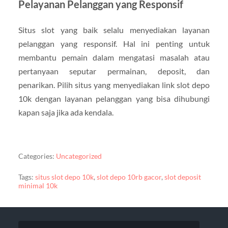
Pelayanan Pelanggan yang Responsif
Situs slot yang baik selalu menyediakan layanan
pelanggan yang responsif. Hal ini penting untuk
membantu pemain dalam mengatasi masalah atau
pertanyaan seputar permainan, deposit, dan
penarikan. Pilih situs yang menyediakan link slot depo
10k dengan layanan pelanggan yang bisa dihubungi
kapan saja jika ada kendala.
Categories:
Uncategorized
Tags:
situs slot depo 10k
,
slot depo 10rb gacor
,
slot deposit
minimal 10k