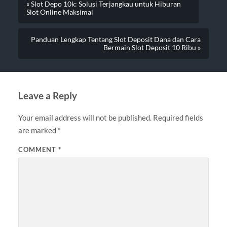
« Slot Depo 10k: Solusi Terjangkau untuk Hiburan
Slot Online Maksimal
Panduan Lengkap Tentang Slot Deposit Dana dan Cara
Bermain Slot Deposit 10 Ribu »
Leave a Reply
Your email address will not be published.
Required fields
are marked
*
COMMENT
*