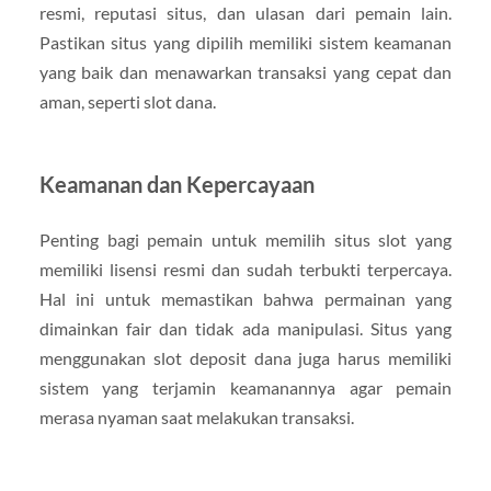
resmi, reputasi situs, dan ulasan dari pemain lain.
Pastikan situs yang dipilih memiliki sistem keamanan
yang baik dan menawarkan transaksi yang cepat dan
aman, seperti slot dana.
Keamanan dan Kepercayaan
Penting bagi pemain untuk memilih situs slot yang
memiliki lisensi resmi dan sudah terbukti terpercaya.
Hal ini untuk memastikan bahwa permainan yang
dimainkan fair dan tidak ada manipulasi. Situs yang
menggunakan slot deposit dana juga harus memiliki
sistem yang terjamin keamanannya agar pemain
merasa nyaman saat melakukan transaksi.