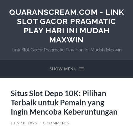
QUARANSCREAM.COM - LINK
SLOT GACOR PRAGMATIC
PLAY HARI INI MUDAH
MAXWIN
Link Slot Gacor Pragmatic Play Hari Ini Mudah Maxwin
SHOW MENU
Situs Slot Depo 10K: Pilihan
Terbaik untuk Pemain yang
Ingin Mencoba Keberuntungan
JULY 18, 2025
/
0 COMMENTS