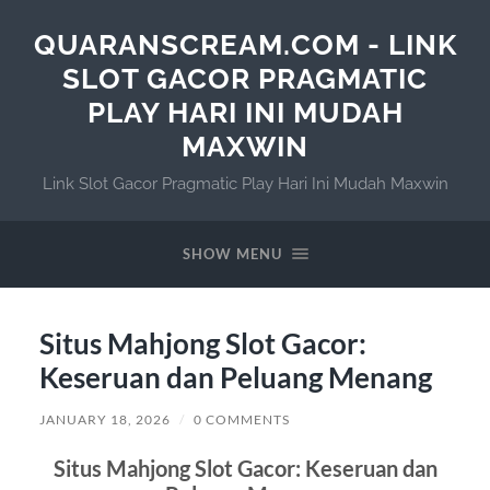
QUARANSCREAM.COM - LINK
SLOT GACOR PRAGMATIC
PLAY HARI INI MUDAH
MAXWIN
Link Slot Gacor Pragmatic Play Hari Ini Mudah Maxwin
SHOW MENU
Situs Mahjong Slot Gacor:
Keseruan dan Peluang Menang
JANUARY 18, 2026
/
0 COMMENTS
Situs Mahjong Slot Gacor: Keseruan dan