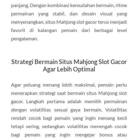
panjang. Dengan kombinasi kemudahan bermain, ritme
permainan yang stabil, dan desain visual yang
menyenangkan, situs Mahjong slot gacor terus menjadi
favorit di kalangan pemain dari berbagai level
pengalaman.
Strategi Bermain Situs Mahjong Slot Gacor
Agar Lebih Optimal
Agar peluang menang lebih maksimal, pemain perlu
menerapkan strategi saat bermain situs Mahjong slot
gacor. Langkah pertama adalah memilih permainan
dengan volatilitas sesuai gaya bermain. Volatilitas
rendah cocok bagi pemain yang ingin menang kecil
tetapi sering, sedangkan volatilitas menengah cocok
bagi pemain yang ingin mengejar bonus atau