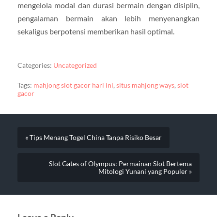
mengelola modal dan durasi bermain dengan disiplin,
pengalaman bermain akan lebih menyenangkan
sekaligus berpotensi memberikan hasil optimal.
Categories:
Uncategorized
Tags:
mahjong slot gacor hari ini
,
situs mahjong ways
,
slot
gacor
« Tips Menang Togel China Tanpa Risiko Besar
Slot Gates of Olympus: Permainan Slot Bertema
Mitologi Yunani yang Populer »