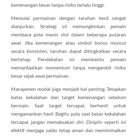
kemenangan besar tanpa risiko terlalu tinggi.
Memulai permainan dengan taruhan kecil sangat
dianjurkan. Strategi ini memungkinkan pemain
membaca pola mesin slot dalam beberapa putaran
awal. Jika kemenangan atau simbol bonus muncul
secara konsisten, taruhan dapat ditingkatkan secara
bertahap. Pendekatan ini membantu pemain
memanfaatkan momentum tanpa mengambil risiko
besar sejak awal permainan.
Manajemen modal juga menjadi hal penting. Tetapkan
batas kekalahan dan target kemenangan sebelum
bermain. Saat target tercapai, berhenti untuk
mengamankan hasil. Begitu pula saat batas kekalahan
tercapai, jangan memaksakan diri. Disiplin seperti ini
efektif menjaga saldo tetap aman dan meminimalkan