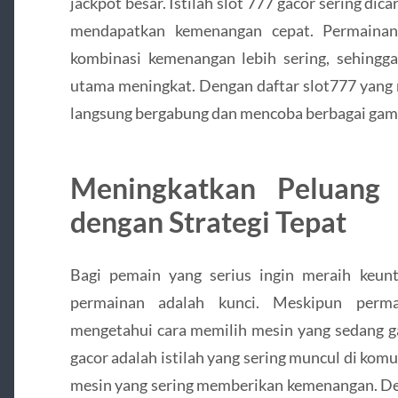
jackpot besar. Istilah slot 777 gacor sering dic
mendapatkan kemenangan cepat. Permainan
kombinasi kemenangan lebih sering, sehingg
utama meningkat. Dengan daftar slot777 yang 
langsung bergabung dan mencoba berbagai game 
Meningkatkan Peluang
dengan Strategi Tepat
Bagi pemain yang serius ingin meraih keun
permainan adalah kunci. Meskipun permai
mengetahui cara memilih mesin yang sedang g
gacor adalah istilah yang sering muncul di kom
mesin yang sering memberikan kemenangan. Den