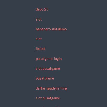
depo 25
slot
habanero slot demo
slot
ibcbet
pusatgame login
slot pusatgame
pusat game
daftar spadegaming
slot pusatgame