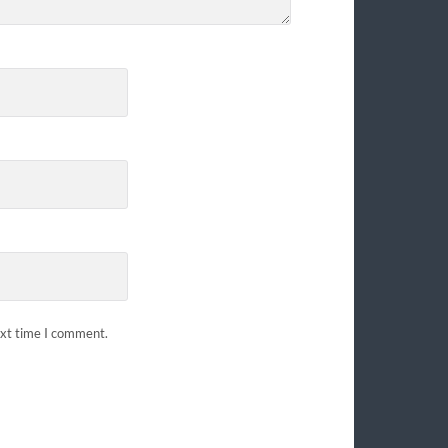
ext time I comment.