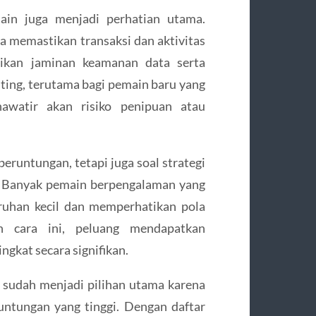
ain juga menjadi perhatian utama.
a memastikan transaksi dan aktivitas
ikan jaminan keamanan data serta
enting, terutama bagi pemain baru yang
awatir akan risiko penipuan atau
eruntungan, tetapi juga soal strategi
. Banyak pemain berpengalaman yang
uhan kecil dan memperhatikan pola
 cara ini, peluang mendapatkan
ngkat secara signifikan.
7 sudah menjadi pilihan utama karena
untungan yang tinggi. Dengan daftar