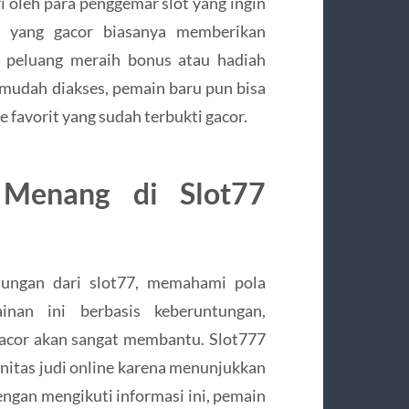
ari oleh para penggemar slot yang ingin
 yang gacor biasanya memberikan
a peluang meraih bonus atau hadiah
mudah diakses, pemain baru pun bisa
favorit yang sudah terbukti gacor.
 Menang di Slot77
tungan dari slot77, memahami pola
nan ini berbasis keberuntungan,
acor akan sangat membantu. Slot777
unitas judi online karena menunjukkan
gan mengikuti informasi ini, pemain