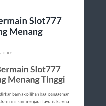
ermain Slot777
ang Menang
STICKY
Bermain Slot777
ng Menang Tinggi
irkan banyak pilihan bagi penggemar
tform ini kini menjadi favorit karena