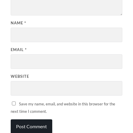
NAME
*
EMAIL
*
WEBSITE
Save my name, email, and website in this browser for the
next time I comment.