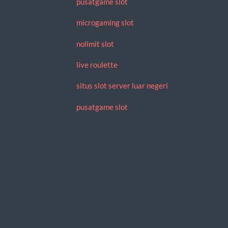
pusatgame slot
microgaming slot
nolimit slot
live roulette
situs slot server luar negeri
pusatgame slot