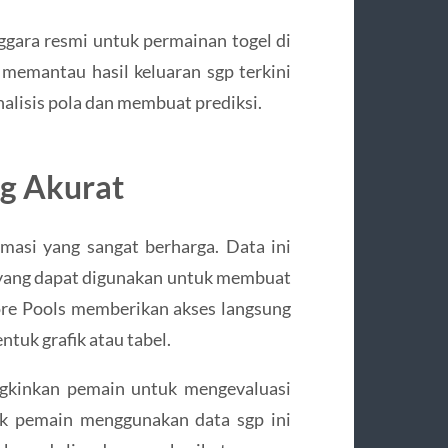
ggara resmi untuk permainan togel di
 memantau hasil keluaran sgp terkini
lisis pola dan membuat prediksi.
g Akurat
rmasi yang sangat berharga. Data ini
 yang dapat digunakan untuk membuat
pore Pools memberikan akses langsung
ntuk grafik atau tabel.
ngkinkan pemain untuk mengevaluasi
ak pemain menggunakan data sgp ini