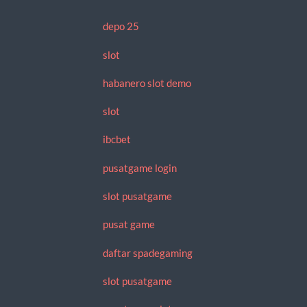
depo 25
slot
habanero slot demo
slot
ibcbet
pusatgame login
slot pusatgame
pusat game
daftar spadegaming
slot pusatgame