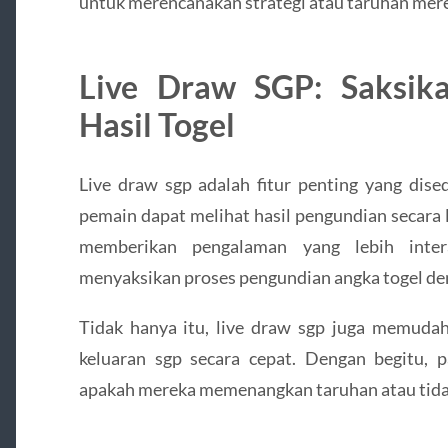
untuk merencanakan strategi atau taruhan mere
Live Draw SGP: Saksik
Hasil Togel
Live draw sgp adalah fitur penting yang dised
pemain dapat melihat hasil pengundian secara 
memberikan pengalaman yang lebih inter
menyaksikan proses pengundian angka togel de
Tidak hanya itu, live draw sgp juga memuda
keluaran sgp secara cepat. Dengan begitu,
apakah mereka memenangkan taruhan atau tida