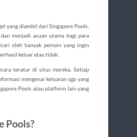
el yang diambil dari Singapore Pools.
i dan menjadi acuan utama bagi para
dicari oleh banyak pemain yang ingin
rhasil keluar atau tidak.
cara teratur di situs mereka. Setiap
informasi mengenai keluaran sgp yang
ngapore Pools atau platform lain yang
e Pools?