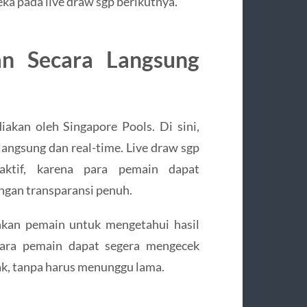
ka pada live draw sgp berikutnya.
an Secara Langsung
iakan oleh Singapore Pools. Di sini,
langsung dan real-time. Live draw sgp
aktif, karena para pemain dapat
ngan transparansi penuh.
hkan pemain untuk mengetahui hasil
 para pemain dapat segera mengecek
k, tanpa harus menunggu lama.