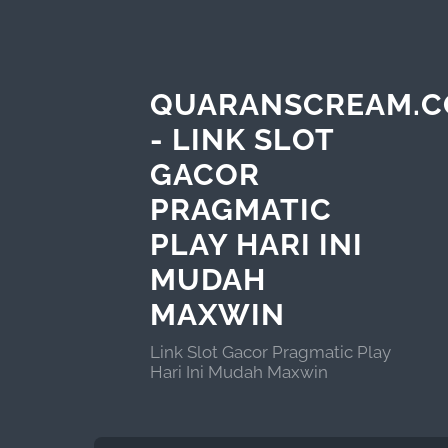
QUARANSCREAM.
- LINK SLOT
GACOR
PRAGMATIC
PLAY HARI INI
MUDAH
MAXWIN
Link Slot Gacor Pragmatic Play
Hari Ini Mudah Maxwin