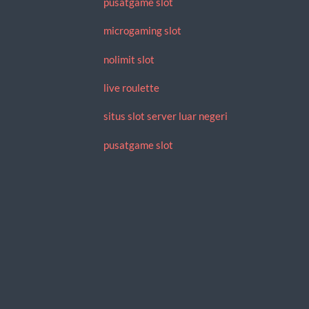
pusatgame slot
microgaming slot
nolimit slot
live roulette
situs slot server luar negeri
pusatgame slot