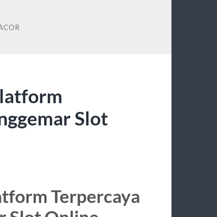
GACOR
Platform
nggemar Slot
latform Terpercaya
 Slot Online