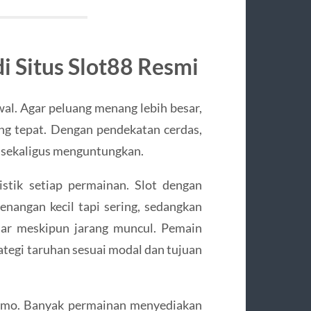
i Situs Slot88 Resmi
wal. Agar peluang menang lebih besar,
ng tepat. Dengan pendekatan cerdas,
n sekaligus menguntungkan.
stik setiap permainan. Slot dengan
nangan kecil tapi sering, sedangkan
esar meskipun jarang muncul. Pemain
tegi taruhan sesuai modal dan tujuan
emo. Banyak permainan menyediakan