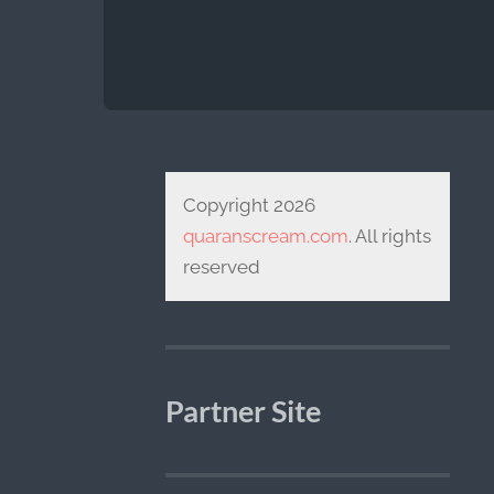
Copyright 2026
quaranscream.com
. All rights
reserved
Partner Site