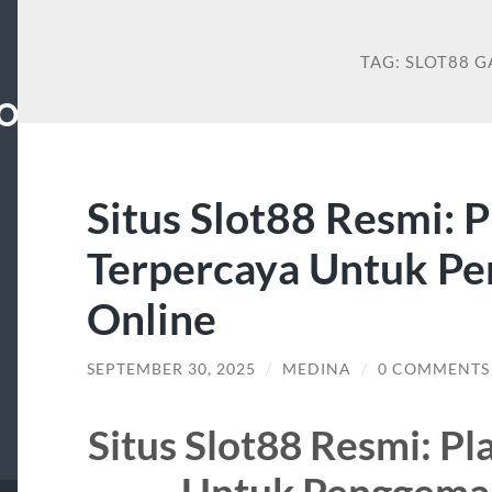
TAG:
SLOT88 
COM
Situs Slot88 Resmi: 
Terpercaya Untuk Pe
Online
SEPTEMBER 30, 2025
/
MEDINA
/
0 COMMENTS
Situs Slot88 Resmi: P
Untuk Penggemar