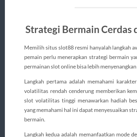
Strategi Bermain Cerdas d
Memilih situs slot88 resmi hanyalah langkah a
pemain perlu menerapkan strategi bermain ya
permainan slot online bisa lebih menyenangka
Langkah pertama adalah memahami karakteri
volatilitas rendah cenderung memberikan keme
slot volatilitas tinggi menawarkan hadiah b
yang memahami hal ini dapat menyesuaikan stra
bermain.
Langkah kedua adalah memanfaatkan mode d