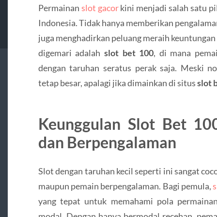
Permainan
slot gacor
kini menjadi salah satu pi
Indonesia. Tidak hanya memberikan pengalama
juga menghadirkan peluang meraih keuntungan n
digemari adalah
slot bet 100
, di mana pema
dengan taruhan seratus perak saja. Meski no
tetap besar, apalagi jika dimainkan di situs
slot 
Keunggulan Slot Bet 10
dan Berpengalaman
Slot dengan taruhan kecil seperti ini sangat c
maupun pemain berpengalaman. Bagi pemula,
s
yang tepat untuk memahami pola permainan
modal. Dengan hanya bermodal recehan, pemai