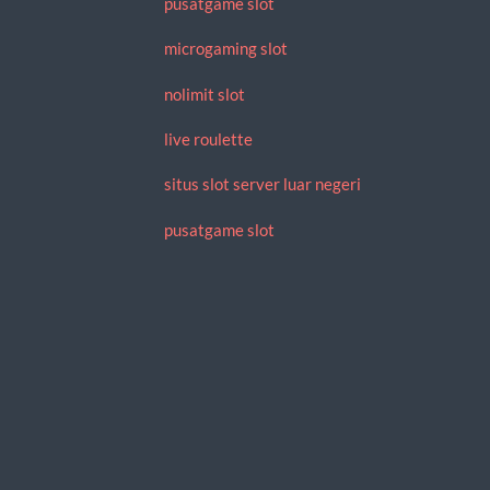
pusatgame slot
microgaming slot
nolimit slot
live roulette
situs slot server luar negeri
pusatgame slot