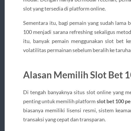
slot yang tersedia di platform online.
Sementara itu, bagi pemain yang sudah lama be
100 menjadi sarana refreshing sekaligus metod
itu, banyak pemain menggunakan slot bet kec
volatilitas permainan sebelum beralih ke taruha
Alasan Memilih Slot Bet 
Di tengah banyaknya situs slot online yang m
penting untuk memilih platform
slot bet 100 p
biasanya memiliki lisensi resmi, sistem keama
transaksi yang cepat dan transparan.