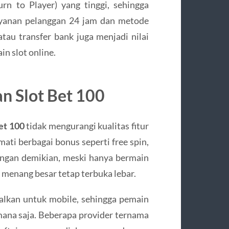
n to Player) yang tinggi, sehingga
layanan pelanggan 24 jam dan metode
 atau transfer bank juga menjadi nilai
 slot online.
n Slot Bet 100
bet 100
tidak mengurangi kualitas fitur
ti berbagai bonus seperti free spin,
Dengan demikian, meski hanya bermain
 menang besar tetap terbuka lebar.
lkan untuk mobile, sehingga pemain
 mana saja. Beberapa provider ternama