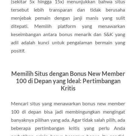
(sekitar 5x hingga 15x) menunjukkan bahwa situs
tersebut lebih transparan dan tidak berusaha
menjebak pemain dengan janji manis yang sulit
ditepati. Memilih platform yang menawarkan
keseimbangan antara bonus menarik dan S&K yang
adil adalah kunci untuk pengalaman bermain yang
positif.
Memilih Situs dengan Bonus New Member
100 di Depan yang Ideal: Pertimbangan
Kritis
Mencari situs yang menawarkan bonus new member
100 di depan bisa jadi membingungkan mengingat
banyaknya pilihan yang ada. Agar tidak salah pilih, ada
beberapa pertimbangan kritis yang perlu Anda