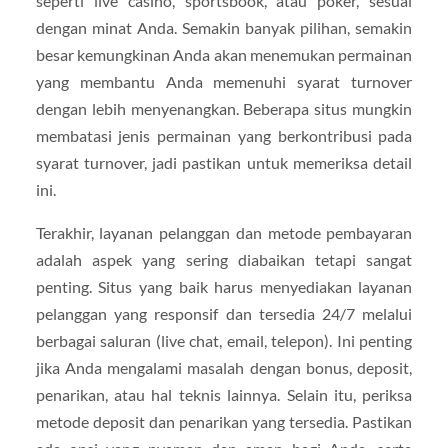
seperti live casino, sportsbook, atau poker, sesuai
dengan minat Anda. Semakin banyak pilihan, semakin
besar kemungkinan Anda akan menemukan permainan
yang membantu Anda memenuhi syarat turnover
dengan lebih menyenangkan. Beberapa situs mungkin
membatasi jenis permainan yang berkontribusi pada
syarat turnover, jadi pastikan untuk memeriksa detail
ini.
Terakhir, layanan pelanggan dan metode pembayaran
adalah aspek yang sering diabaikan tetapi sangat
penting. Situs yang baik harus menyediakan layanan
pelanggan yang responsif dan tersedia 24/7 melalui
berbagai saluran (live chat, email, telepon). Ini penting
jika Anda mengalami masalah dengan bonus, deposit,
penarikan, atau hal teknis lainnya. Selain itu, periksa
metode deposit dan penarikan yang tersedia. Pastikan