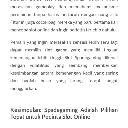
merasakan gameplay dan memahami mekanisme
permainan tanpa harus bertaruh dengan uang asli.
Fitur ini juga cocok bagi mereka yang baru pertama kali
mencoba slot online dan ingin berlatih terlebih dahulu.
Pemain yang ingin merasakan sensasi lebih seru lagi
dapat memilih
slot gacor
yang memiliki tingkat
kemenangan lebih tinggi. Slot Spadegaming dikenal
dengan volatilitas yang seimbang, memberikan
keseimbangan antara kemenangan kecil yang sering
dan hadiah besar yang jarang, tetapi sangat
menggiurkan.
Kesimpulan: Spadegaming Adalah Pilihan
Tepat untuk Pecinta Slot Online