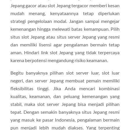
Jepang gacor atau slot Jepang tergacor memberi kesan
mudah menang, kenyataannya tetap diperlukan
strategi pengelolaan modal. Jangan sampai mengejar
kemenangan hingga melewati batas kemampuan. Pilih
situs slot Jepang atau situs server Jepang yang resmi
dan memiliki lisensi agar pengalaman bermain tetap
aman. Hindari link slot Jepang yang tidak terpercaya
karena berpotensi mengandung risiko keamanan.
Begitu banyaknya pilihan slot server luar, slot luar
negeri, dan server Jepang membuat pemain memiliki
fleksibilitas tinggi. Jika Anda mencari kombinasi
kualitas, keamanan, dan peluang kemenangan yang
stabil, maka slot server Jepang bisa menjadi pilihan
tepat. Dengan semakin banyaknya situs Jepang resmi
yang masuk ke pasar Indonesia, pengalaman bermain
pun menjadi lebih mudah diakses. Yang terpenting