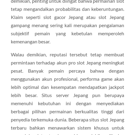
demikian, penting untuk diingat bahwa permainan slot
tetap mengandalkan probabilitas dan keberuntungan.
Klaim seperti slot gacor Jepang atau slot Jepang
gampang menang sering kali merupakan pengalaman
subjektif pemain yang kebetulan memperoleh
kemenangan besar.
Walau demikian, reputasi tersebut tetap membuat
permintaan terhadap akun pro slot Jepang meningkat
pesat. Banyak pemain percaya bahwa dengan
menggunakan akun profesional, performa game akan
lebih optimal dan kesempatan mendapatkan jackpot
lebih besar. Situs server Jepang pun berupaya
memenuhi kebutuhan ini dengan menyediakan
berbagai pilihan permainan berkualitas tinggi dari
penyedia terkemuka dunia. Beberapa situs slot Jepang
terbaru bahkan menawarkan sistem khusus untuk