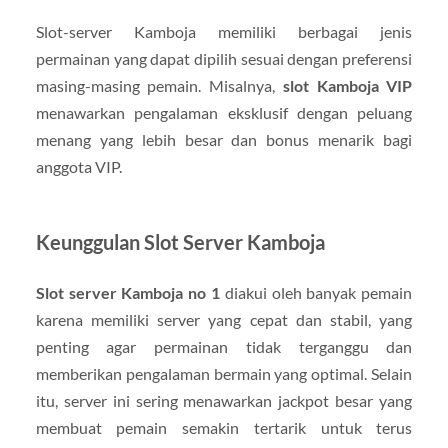
Slot-server Kamboja memiliki berbagai jenis
permainan yang dapat dipilih sesuai dengan preferensi
masing-masing pemain. Misalnya,
slot Kamboja VIP
menawarkan pengalaman eksklusif dengan peluang
menang yang lebih besar dan bonus menarik bagi
anggota VIP.
Keunggulan Slot Server Kamboja
Slot server Kamboja no 1
diakui oleh banyak pemain
karena memiliki server yang cepat dan stabil, yang
penting agar permainan tidak terganggu dan
memberikan pengalaman bermain yang optimal. Selain
itu, server ini sering menawarkan jackpot besar yang
membuat pemain semakin tertarik untuk terus