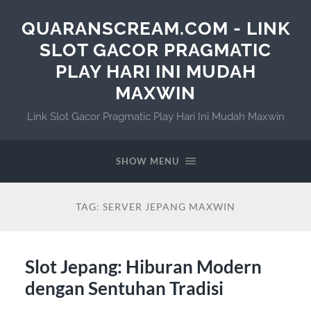
QUARANSCREAM.COM - LINK
SLOT GACOR PRAGMATIC
PLAY HARI INI MUDAH
MAXWIN
Link Slot Gacor Pragmatic Play Hari Ini Mudah Maxwin
SHOW MENU
TAG:
SERVER JEPANG MAXWIN
Slot Jepang: Hiburan Modern
dengan Sentuhan Tradisi