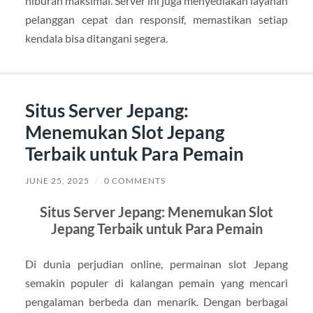
hiburan maksimal. Server ini juga menyediakan layanan
pelanggan cepat dan responsif, memastikan setiap
kendala bisa ditangani segera.
Situs Server Jepang:
Menemukan Slot Jepang
Terbaik untuk Para Pemain
JUNE 25, 2025
/
0 COMMENTS
Situs Server Jepang: Menemukan Slot
Jepang Terbaik untuk Para Pemain
Di dunia perjudian online, permainan slot Jepang
semakin populer di kalangan pemain yang mencari
pengalaman berbeda dan menarik. Dengan berbagai