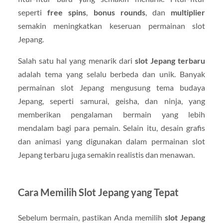
seperti
free spins
,
bonus rounds
, dan
multiplier
semakin meningkatkan keseruan permainan slot
Jepang.
Salah satu hal yang menarik dari
slot Jepang terbaru
adalah tema yang selalu berbeda dan unik. Banyak
permainan slot Jepang mengusung tema budaya
Jepang, seperti samurai, geisha, dan ninja, yang
memberikan pengalaman bermain yang lebih
mendalam bagi para pemain. Selain itu, desain grafis
dan animasi yang digunakan dalam permainan slot
Jepang terbaru juga semakin realistis dan menawan.
Cara Memilih Slot Jepang yang Tepat
Sebelum bermain, pastikan Anda memilih
slot Jepang