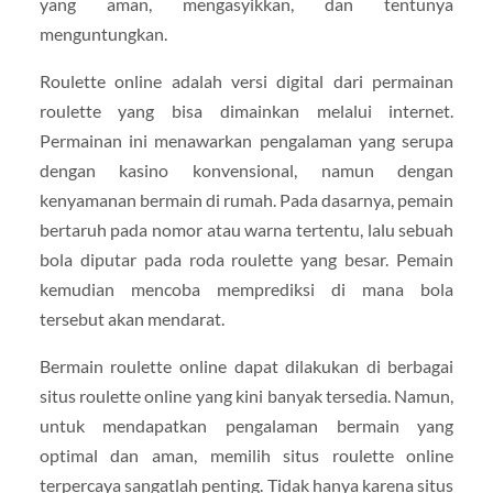
yang aman, mengasyikkan, dan tentunya
menguntungkan.
Roulette online adalah versi digital dari permainan
roulette yang bisa dimainkan melalui internet.
Permainan ini menawarkan pengalaman yang serupa
dengan kasino konvensional, namun dengan
kenyamanan bermain di rumah. Pada dasarnya, pemain
bertaruh pada nomor atau warna tertentu, lalu sebuah
bola diputar pada roda roulette yang besar. Pemain
kemudian mencoba memprediksi di mana bola
tersebut akan mendarat.
Bermain roulette online dapat dilakukan di berbagai
situs roulette online yang kini banyak tersedia. Namun,
untuk mendapatkan pengalaman bermain yang
optimal dan aman, memilih situs roulette online
terpercaya sangatlah penting. Tidak hanya karena situs