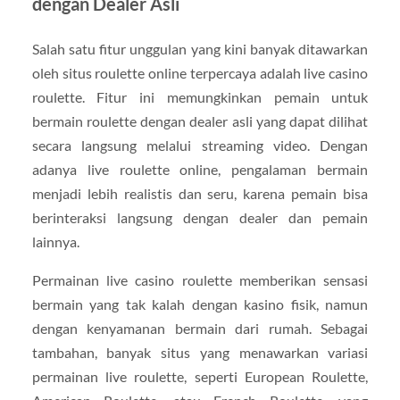
dengan Dealer Asli
Salah satu fitur unggulan yang kini banyak ditawarkan
oleh situs roulette online terpercaya adalah live casino
roulette. Fitur ini memungkinkan pemain untuk
bermain roulette dengan dealer asli yang dapat dilihat
secara langsung melalui streaming video. Dengan
adanya live roulette online, pengalaman bermain
menjadi lebih realistis dan seru, karena pemain bisa
berinteraksi langsung dengan dealer dan pemain
lainnya.
Permainan live casino roulette memberikan sensasi
bermain yang tak kalah dengan kasino fisik, namun
dengan kenyamanan bermain dari rumah. Sebagai
tambahan, banyak situs yang menawarkan variasi
permainan live roulette, seperti European Roulette,