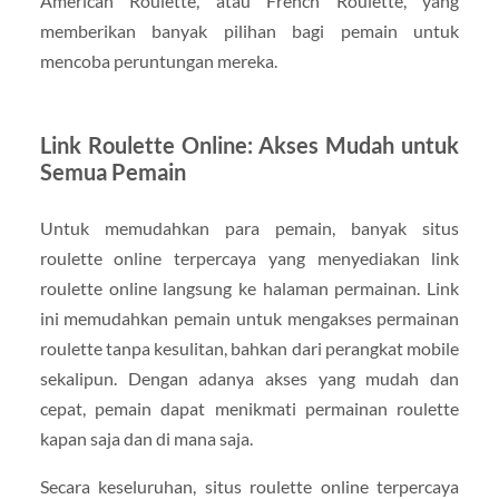
American Roulette, atau French Roulette, yang
memberikan banyak pilihan bagi pemain untuk
mencoba peruntungan mereka.
Link Roulette Online: Akses Mudah untuk
Semua Pemain
Untuk memudahkan para pemain, banyak situs
roulette online terpercaya yang menyediakan link
roulette online langsung ke halaman permainan. Link
ini memudahkan pemain untuk mengakses permainan
roulette tanpa kesulitan, bahkan dari perangkat mobile
sekalipun. Dengan adanya akses yang mudah dan
cepat, pemain dapat menikmati permainan roulette
kapan saja dan di mana saja.
Secara keseluruhan, situs roulette online terpercaya