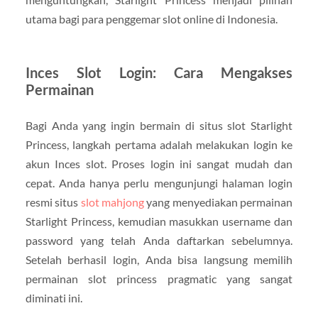
utama bagi para penggemar slot online di Indonesia.
Inces Slot Login: Cara Mengakses
Permainan
Bagi Anda yang ingin bermain di situs slot Starlight
Princess, langkah pertama adalah melakukan login ke
akun Inces slot. Proses login ini sangat mudah dan
cepat. Anda hanya perlu mengunjungi halaman login
resmi situs
slot mahjong
yang menyediakan permainan
Starlight Princess, kemudian masukkan username dan
password yang telah Anda daftarkan sebelumnya.
Setelah berhasil login, Anda bisa langsung memilih
permainan slot princess pragmatic yang sangat
diminati ini.