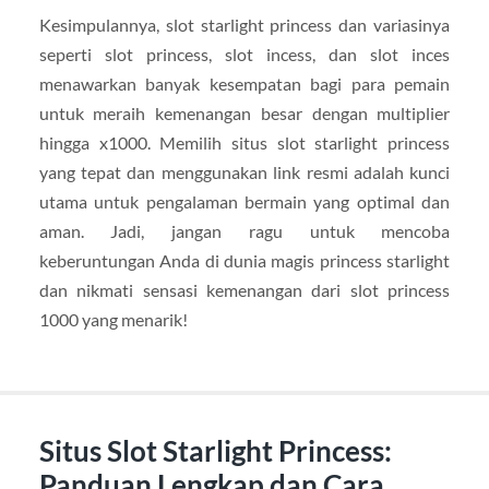
Kesimpulannya, slot starlight princess dan variasinya
seperti slot princess, slot incess, dan slot inces
menawarkan banyak kesempatan bagi para pemain
untuk meraih kemenangan besar dengan multiplier
hingga x1000. Memilih situs slot starlight princess
yang tepat dan menggunakan link resmi adalah kunci
utama untuk pengalaman bermain yang optimal dan
aman. Jadi, jangan ragu untuk mencoba
keberuntungan Anda di dunia magis princess starlight
dan nikmati sensasi kemenangan dari slot princess
1000 yang menarik!
Situs Slot Starlight Princess:
Panduan Lengkap dan Cara