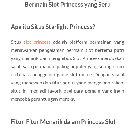
Bermain Slot Princess yang Seru
Apa itu Situs Starlight Princess?
Situs
slot princess
adalah platform permainan yang
menawarkan pengalaman bermain slot bertema putri
yang menarik dan menghibur. Slot Princess merupakan
salah satu permainan paling populer yang sering dicari
oleh para penggemar game slot online. Dengan visual
yang menawan dan fitur bonus yang menggembirakan,
situs ini menjadi favorit bagi para pemain yang ingin
mencoba peruntungan mereka.
Fitur-Fitur Menarik dalam Princess Slot