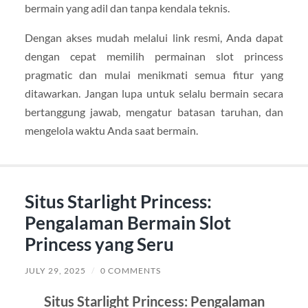
bermain yang adil dan tanpa kendala teknis.
Dengan akses mudah melalui link resmi, Anda dapat
dengan cepat memilih permainan slot princess
pragmatic dan mulai menikmati semua fitur yang
ditawarkan. Jangan lupa untuk selalu bermain secara
bertanggung jawab, mengatur batasan taruhan, dan
mengelola waktu Anda saat bermain.
Situs Starlight Princess:
Pengalaman Bermain Slot
Princess yang Seru
JULY 29, 2025
/
0 COMMENTS
Situs Starlight Princess: Pengalaman