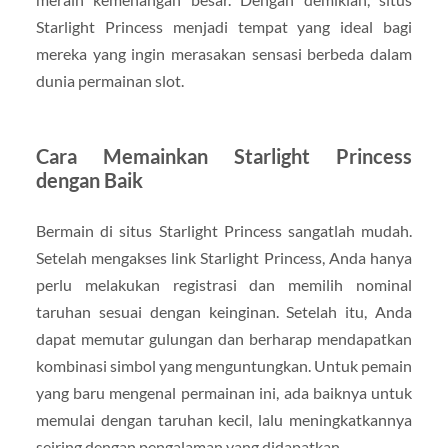
Starlight Princess menjadi tempat yang ideal bagi
mereka yang ingin merasakan sensasi berbeda dalam
dunia permainan slot.
Cara Memainkan Starlight Princess
dengan Baik
Bermain di situs Starlight Princess sangatlah mudah.
Setelah mengakses link Starlight Princess, Anda hanya
perlu melakukan registrasi dan memilih nominal
taruhan sesuai dengan keinginan. Setelah itu, Anda
dapat memutar gulungan dan berharap mendapatkan
kombinasi simbol yang menguntungkan. Untuk pemain
yang baru mengenal permainan ini, ada baiknya untuk
memulai dengan taruhan kecil, lalu meningkatkannya
seiring dengan pengalaman yang didapatkan.