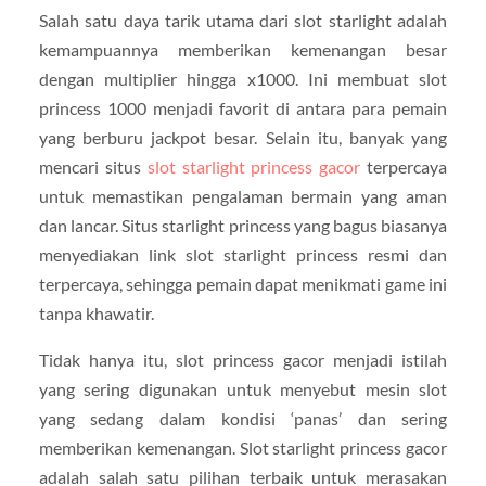
Salah satu daya tarik utama dari slot starlight adalah
kemampuannya memberikan kemenangan besar
dengan multiplier hingga x1000. Ini membuat slot
princess 1000 menjadi favorit di antara para pemain
yang berburu jackpot besar. Selain itu, banyak yang
mencari situs
slot starlight princess gacor
terpercaya
untuk memastikan pengalaman bermain yang aman
dan lancar. Situs starlight princess yang bagus biasanya
menyediakan link slot starlight princess resmi dan
terpercaya, sehingga pemain dapat menikmati game ini
tanpa khawatir.
Tidak hanya itu, slot princess gacor menjadi istilah
yang sering digunakan untuk menyebut mesin slot
yang sedang dalam kondisi ‘panas’ dan sering
memberikan kemenangan. Slot starlight princess gacor
adalah salah satu pilihan terbaik untuk merasakan