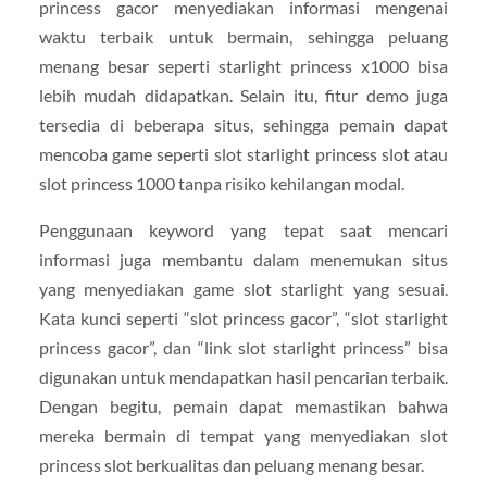
princess gacor menyediakan informasi mengenai
waktu terbaik untuk bermain, sehingga peluang
menang besar seperti starlight princess x1000 bisa
lebih mudah didapatkan. Selain itu, fitur demo juga
tersedia di beberapa situs, sehingga pemain dapat
mencoba game seperti slot starlight princess slot atau
slot princess 1000 tanpa risiko kehilangan modal.
Penggunaan keyword yang tepat saat mencari
informasi juga membantu dalam menemukan situs
yang menyediakan game slot starlight yang sesuai.
Kata kunci seperti “slot princess gacor”, “slot starlight
princess gacor”, dan “link slot starlight princess” bisa
digunakan untuk mendapatkan hasil pencarian terbaik.
Dengan begitu, pemain dapat memastikan bahwa
mereka bermain di tempat yang menyediakan slot
princess slot berkualitas dan peluang menang besar.