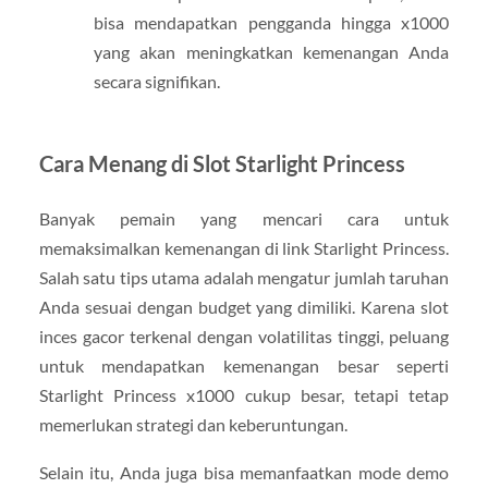
bisa mendapatkan pengganda hingga x1000
yang akan meningkatkan kemenangan Anda
secara signifikan.
Cara Menang di Slot Starlight Princess
Banyak pemain yang mencari cara untuk
memaksimalkan kemenangan di link Starlight Princess.
Salah satu tips utama adalah mengatur jumlah taruhan
Anda sesuai dengan budget yang dimiliki. Karena slot
inces gacor terkenal dengan volatilitas tinggi, peluang
untuk mendapatkan kemenangan besar seperti
Starlight Princess x1000 cukup besar, tetapi tetap
memerlukan strategi dan keberuntungan.
Selain itu, Anda juga bisa memanfaatkan mode demo