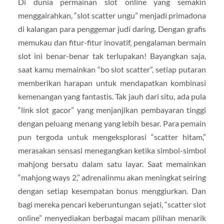
Di dunia permainan slot online yang semakin
menggairahkan, “slot scatter ungu” menjadi primadona
di kalangan para penggemar judi daring. Dengan grafis
memukau dan fitur-fitur inovatif, pengalaman bermain
slot ini benar-benar tak terlupakan! Bayangkan saja,
saat kamu memainkan “bo slot scatter”, setiap putaran
memberikan harapan untuk mendapatkan kombinasi
kemenangan yang fantastis. Tak jauh dari situ, ada pula
“link slot gacor” yang menjanjikan pembayaran tinggi
dengan peluang menang yang lebih besar. Para pemain
pun tergoda untuk mengeksplorasi “scatter hitam,”
merasakan sensasi menegangkan ketika simbol-simbol
mahjong bersatu dalam satu layar. Saat memainkan
“mahjong ways 2,” adrenalinmu akan meningkat seiring
dengan setiap kesempatan bonus menggiurkan. Dan
bagi mereka pencari keberuntungan sejati, “scatter slot
online” menyediakan berbagai macam pilihan menarik