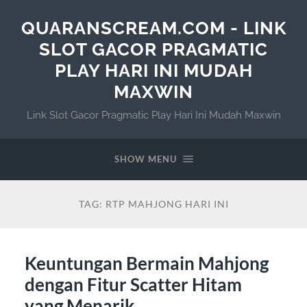
QUARANSCREAM.COM - LINK
SLOT GACOR PRAGMATIC
PLAY HARI INI MUDAH
MAXWIN
Link Slot Gacor Pragmatic Play Hari Ini Mudah Maxwin
SHOW MENU
TAG:
RTP MAHJONG HARI INI
Keuntungan Bermain Mahjong
dengan Fitur Scatter Hitam
yang Menarik