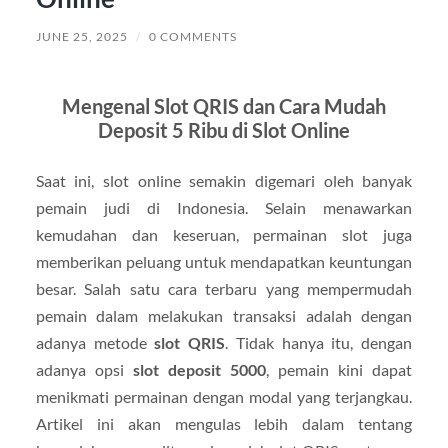
JUNE 25, 2025
/
0 COMMENTS
Mengenal Slot QRIS dan Cara Mudah
Deposit 5 Ribu di Slot Online
Saat ini, slot online semakin digemari oleh banyak
pemain judi di Indonesia. Selain menawarkan
kemudahan dan keseruan, permainan slot juga
memberikan peluang untuk mendapatkan keuntungan
besar. Salah satu cara terbaru yang mempermudah
pemain dalam melakukan transaksi adalah dengan
adanya metode
slot QRIS
. Tidak hanya itu, dengan
adanya opsi
slot deposit 5000
, pemain kini dapat
menikmati permainan dengan modal yang terjangkau.
Artikel ini akan mengulas lebih dalam tentang