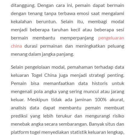
ditanggung. Dengan cara ini, pemain dapat bermain
dengan tenang tanpa terbawa emosi saat mengalami
kekalahan beruntun. Selain itu, membagi modal
menjadi beberapa taruhan kecil atau beberapa sesi
bermain membantu memperpanjang
pengeluaran
china
durasi permainan dan meningkatkan peluang
menang dalam jangka panjang.
Selain pengelolaan modal, pemahaman terhadap data
keluaran Togel China juga menjadi strategi penting.
Pemain bisa memanfaatkan data historis untuk
mengenali pola angka yang sering muncul atau jarang
keluar. Meskipun tidak ada jaminan 100% akurat,
analisis data dapat membantu pemain membuat
prediksi yang lebih terukur dan mengurangi risiko
menebak angka secara sembarangan. Banyak situs dan
platform togel menyediakan statistik keluaran lengkap,