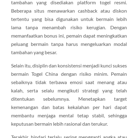
tambahan yang disediakan platform togel resmi.
Beberapa situs menawarkan cashback atau diskon
tertentu yang bisa digunakan untuk bermain lebih
lama tanpa menambah risiko kerugian. Dengan
memanfaatkan bonus ini, pemain dapat meningkatkan
peluang bermain tanpa harus mengeluarkan modal
tambahan yang besar.
Selain itu, disiplin dan konsistensi menjadi kunci sukses
bermain Togel China dengan risiko minim. Pemain
sebaiknya tidak terbawa emosi saat menang atau
kalah, serta selalu mengikuti strategi yang telah
ditentukan sebelumnya. Menetapkan target
kemenangan dan batas kekalahan per hari dapat
membantu menjaga mental tetap stabil, sehingga
keputusan bermain lebih rasional dan terukur.
Terakhir, hindari terlalu sering mengganti angka atau