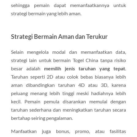
sehingga pemain dapat memanfaatkannya untuk
strategi bermain yang lebih aman.
Strategi Bermain Aman dan Terukur
Selain mengelola modal dan memanfaatkan data,
strategi lain untuk bermain Togel China tanpa risiko
besar adalah
memilih jenis taruhan yang tepat
.
Taruhan seperti 2D atau colok bebas biasanya lebih
aman dibandingkan taruhan 4D atau 3D, karena
peluang menang lebih tinggi meski hadiahnya lebih
kecil. Pemain pemula disarankan memulai dengan
taruhan sederhana dan meningkatkan taruhan secara
bertahap seiring pengalaman.
Manfaatkan juga bonus, promo, atau fasilitas