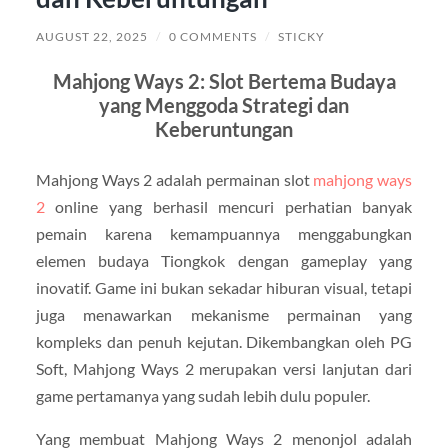
AUGUST 22, 2025
/
0 COMMENTS
/
STICKY
Mahjong Ways 2: Slot Bertema Budaya
yang Menggoda Strategi dan
Keberuntungan
Mahjong Ways 2 adalah permainan slot
mahjong ways
2
online yang berhasil mencuri perhatian banyak
pemain karena kemampuannya menggabungkan
elemen budaya Tiongkok dengan gameplay yang
inovatif. Game ini bukan sekadar hiburan visual, tetapi
juga menawarkan mekanisme permainan yang
kompleks dan penuh kejutan. Dikembangkan oleh PG
Soft, Mahjong Ways 2 merupakan versi lanjutan dari
game pertamanya yang sudah lebih dulu populer.
Yang membuat Mahjong Ways 2 menonjol adalah