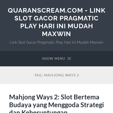
QUARANSCREAM.COM - LINK
SLOT GACOR PRAGMATIC
PLAY HARI INI MUDAH
MAXWIN
Link Slot Gacor Pragmatic Play Hari Ini Mudah Maxwin
SHOW MENU
TAG:
MAHJONG WAYS 3
Mahjong Ways 2: Slot Bertema
Budaya yang Menggoda Strategi
dan Keberuntungan