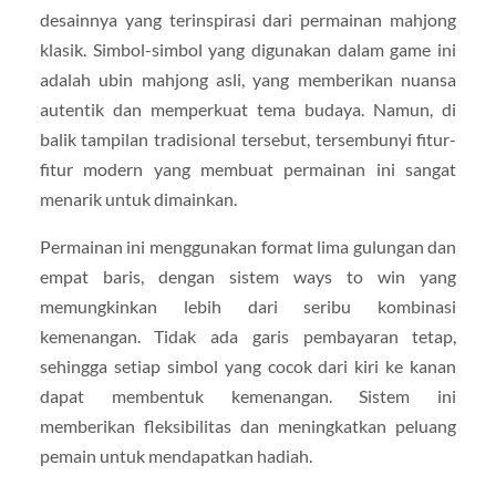
desainnya yang terinspirasi dari permainan mahjong
klasik. Simbol-simbol yang digunakan dalam game ini
adalah ubin mahjong asli, yang memberikan nuansa
autentik dan memperkuat tema budaya. Namun, di
balik tampilan tradisional tersebut, tersembunyi fitur-
fitur modern yang membuat permainan ini sangat
menarik untuk dimainkan.
Permainan ini menggunakan format lima gulungan dan
empat baris, dengan sistem ways to win yang
memungkinkan lebih dari seribu kombinasi
kemenangan. Tidak ada garis pembayaran tetap,
sehingga setiap simbol yang cocok dari kiri ke kanan
dapat membentuk kemenangan. Sistem ini
memberikan fleksibilitas dan meningkatkan peluang
pemain untuk mendapatkan hadiah.