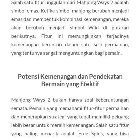
Salah satu fitur unggulan dari Mahjong Ways 2 adalah
simbol emas. Ketika simbol mahjong berubah menjadi
emas dan membentuk kombinasi kemenangan, mereka
akan berubah menjadi simbol Wild di putaran
berikutnya. Fitur ini memungkinkan terjadinya
kemenangan beruntun dalam satu sesi permainan,
yang tentunya sangat menguntungkan bagi pemain.
Potensi Kemenangan dan Pendekatan
Bermain yang Efektif
Mahjong Ways 2 bukan hanya soal keberuntungan
semata. Pemain yang memahami fitur-fitur permainan
dan menerapkan strategi yang tepat memiliki peluang
lebih besar untuk meraih kemenangan. Salah satu fitur
yang paling menarik adalah Free Spins, yang bisa