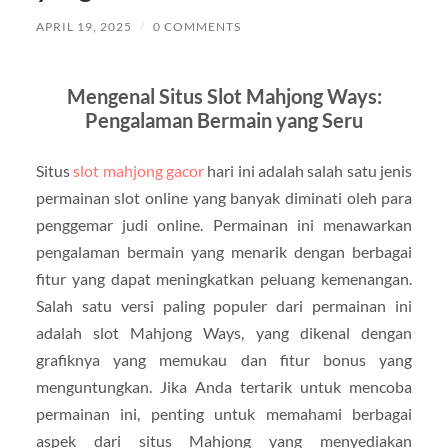
APRIL 19, 2025
/
0 COMMENTS
Mengenal Situs Slot Mahjong Ways:
Pengalaman Bermain yang Seru
Situs
slot mahjong gacor
hari ini
adalah salah satu jenis
permainan slot online yang banyak diminati oleh para
penggemar judi online. Permainan ini menawarkan
pengalaman bermain yang menarik dengan berbagai
fitur yang dapat meningkatkan peluang kemenangan.
Salah satu versi paling populer dari permainan ini
adalah slot Mahjong Ways, yang dikenal dengan
grafiknya yang memukau dan fitur bonus yang
menguntungkan. Jika Anda tertarik untuk mencoba
permainan ini, penting untuk memahami berbagai
aspek dari situs Mahjong yang menyediakan