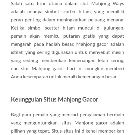
Salah satu fitur utama dalam slot Mahjong Ways
adalah adanya simbol scatter hitam, yang memiliki
peran penting dalam meningkatkan peluang menang.
Ketika simbol scatter hitam muncul di gulungan,
pemain akan memicu putaran gratis yang dapat
mengarah pada hadiah besar. Mahjong gacor adalah
istilah yang sering digunakan untuk menyebut mesin
yang sedang memberikan kemenangan lebih sering,
dan slot Mahjong gacor hari ini mungkin memberi
Anda kesempatan untuk meraih kemenangan besar.
Keunggulan Situs Mahjong Gacor
Bagi para pemain yang mencari pengalaman bermain
yang menguntungkan, situs Mahjong gacor adalah
pilihan yang tepat. Situs-situs ini dikenal memberikan