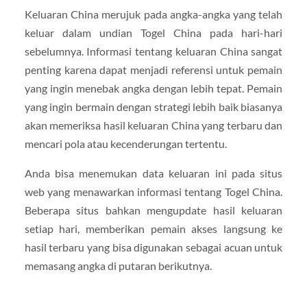
Keluaran China merujuk pada angka-angka yang telah
keluar dalam undian Togel China pada hari-hari
sebelumnya. Informasi tentang keluaran China sangat
penting karena dapat menjadi referensi untuk pemain
yang ingin menebak angka dengan lebih tepat. Pemain
yang ingin bermain dengan strategi lebih baik biasanya
akan memeriksa hasil keluaran China yang terbaru dan
mencari pola atau kecenderungan tertentu.
Anda bisa menemukan data keluaran ini pada situs
web yang menawarkan informasi tentang Togel China.
Beberapa situs bahkan mengupdate hasil keluaran
setiap hari, memberikan pemain akses langsung ke
hasil terbaru yang bisa digunakan sebagai acuan untuk
memasang angka di putaran berikutnya.