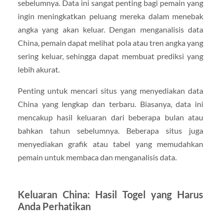
sebelumnya. Data ini sangat penting bagi pemain yang
ingin meningkatkan peluang mereka dalam menebak
angka yang akan keluar. Dengan menganalisis data
China, pemain dapat melihat pola atau tren angka yang
sering keluar, sehingga dapat membuat prediksi yang
lebih akurat.
Penting untuk mencari situs yang menyediakan data
China yang lengkap dan terbaru. Biasanya, data ini
mencakup hasil keluaran dari beberapa bulan atau
bahkan tahun sebelumnya. Beberapa situs juga
menyediakan grafik atau tabel yang memudahkan
pemain untuk membaca dan menganalisis data.
Keluaran China: Hasil Togel yang Harus
Anda Perhatikan