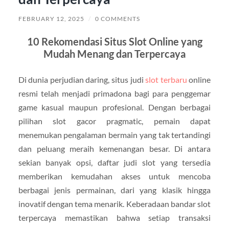
FEBRUARY 12, 2025
/
0 COMMENTS
10 Rekomendasi Situs Slot Online yang
Mudah Menang dan Terpercaya
Di dunia perjudian daring, situs judi
slot terbaru
online
resmi telah menjadi primadona bagi para penggemar
game kasual maupun profesional. Dengan berbagai
pilihan slot gacor pragmatic, pemain dapat
menemukan pengalaman bermain yang tak tertandingi
dan peluang meraih kemenangan besar. Di antara
sekian banyak opsi, daftar judi slot yang tersedia
memberikan kemudahan akses untuk mencoba
berbagai jenis permainan, dari yang klasik hingga
inovatif dengan tema menarik. Keberadaan bandar slot
terpercaya memastikan bahwa setiap transaksi