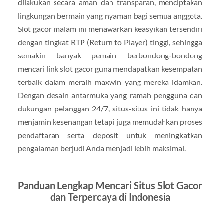
dilakukan secara aman dan transparan, menciptakan
lingkungan bermain yang nyaman bagi semua anggota.
Slot gacor malam ini menawarkan keasyikan tersendiri
dengan tingkat RTP (Return to Player) tinggi, sehingga
semakin banyak pemain berbondong-bondong
mencari link slot gacor guna mendapatkan kesempatan
terbaik dalam meraih maxwin yang mereka idamkan.
Dengan desain antarmuka yang ramah pengguna dan
dukungan pelanggan 24/7, situs-situs ini tidak hanya
menjamin kesenangan tetapi juga memudahkan proses
pendaftaran serta deposit untuk meningkatkan
pengalaman berjudi Anda menjadi lebih maksimal.
Panduan Lengkap Mencari Situs Slot Gacor
dan Terpercaya di Indonesia