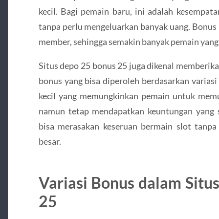
kecil. Bagi pemain baru, ini adalah kesempa
tanpa perlu mengeluarkan banyak uang. Bonus i
member, sehingga semakin banyak pemain yang 
Situs depo 25 bonus 25 juga dikenal memberika
bonus yang bisa diperoleh berdasarkan variasi
kecil yang memungkinkan pemain untuk memu
namun tetap mendapatkan keuntungan yang s
bisa merasakan keseruan bermain slot tanpa
besar.
Variasi Bonus dalam Situ
25