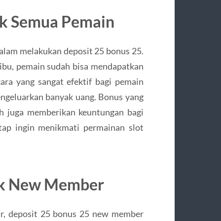
uk Semua Pemain
alam melakukan deposit 25 bonus 25.
ibu, pemain sudah bisa mendapatkan
ara yang sangat efektif bagi pemain
ngeluarkan banyak uang. Bonus yang
ah juga memberikan keuntungan bagi
tap ingin menikmati permainan slot
uk New Member
ar, deposit 25 bonus 25 new member