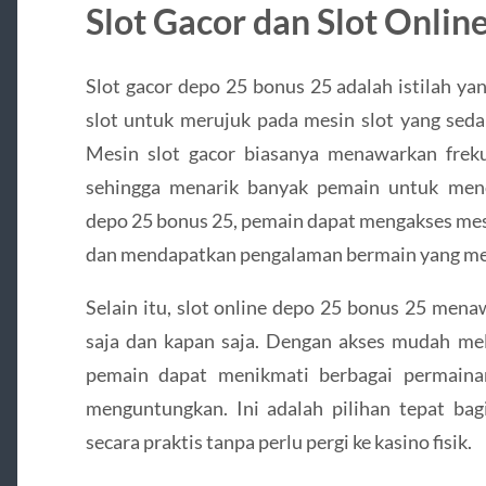
Slot Gacor dan Slot Onli
Slot gacor depo 25 bonus 25 adalah istilah ya
slot untuk merujuk pada mesin slot yang se
Mesin slot gacor biasanya menawarkan freku
sehingga menarik banyak pemain untuk men
depo 25 bonus 25, pemain dapat mengakses mes
dan mendapatkan pengalaman bermain yang m
Selain itu, slot online depo 25 bonus 25 me
saja dan kapan saja. Dengan akses mudah mel
pemain dapat menikmati berbagai permaina
menguntungkan. Ini adalah pilihan tepat bag
secara praktis tanpa perlu pergi ke kasino fisik.