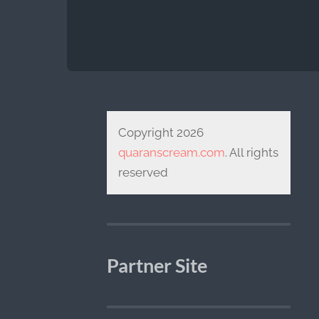
Copyright 2026
quaranscream.com
. All rights
reserved
Partner Site