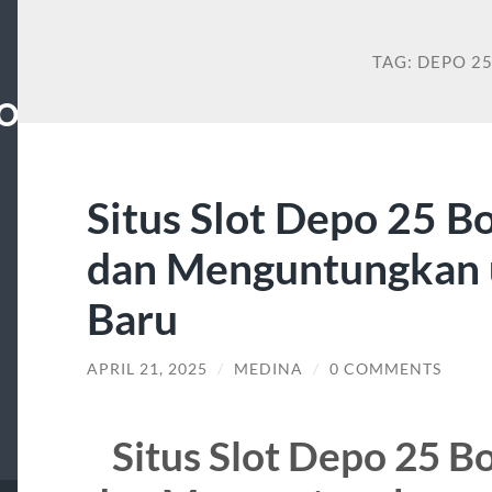
TAG:
DEPO 2
COM
Situs Slot Depo 25 B
dan Menguntungkan 
Baru
APRIL 21, 2025
/
MEDINA
/
0 COMMENTS
Situs Slot Depo 25 B