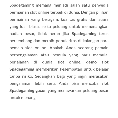
Spadegaming memang menjadi salah satu penyedia
permainan slot online terbaik di dunia. Dengan pilihan
permainan yang beragam, kualitas grafis dan suara
yang luar biasa, serta peluang untuk memenangkan
hadiah besar, tidak heran jika
Spadegaming
terus
berkembang dan meraih popularitas di kalangan para
pemain slot online. Apakah Anda seorang pemain
berpengalaman atau pemula yang baru memulai
perjalanan di dunia slot online,
demo slot
Spadegaming
memberikan kesempatan untuk belajar
tanpa risiko. Sedangkan bagi yang ingin merasakan
pengalaman lebih seru, Anda bisa mencoba
slot
Spadegaming gacor
yang menawarkan peluang besar
untuk menang.