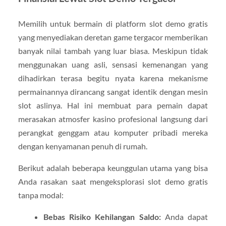
Memilih untuk bermain di platform slot demo gratis
yang menyediakan deretan game tergacor memberikan
banyak nilai tambah yang luar biasa. Meskipun tidak
menggunakan uang asli, sensasi kemenangan yang
dihadirkan terasa begitu nyata karena mekanisme
permainannya dirancang sangat identik dengan mesin
slot aslinya. Hal ini membuat para pemain dapat
merasakan atmosfer kasino profesional langsung dari
perangkat genggam atau komputer pribadi mereka
dengan kenyamanan penuh di rumah.
Berikut adalah beberapa keunggulan utama yang bisa
Anda rasakan saat mengeksplorasi slot demo gratis
tanpa modal:
Bebas Risiko Kehilangan Saldo:
Anda dapat