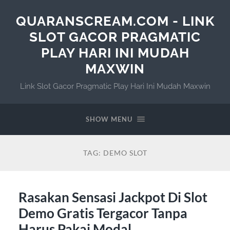
QUARANSCREAM.COM - LINK
SLOT GACOR PRAGMATIC
PLAY HARI INI MUDAH
MAXWIN
Link Slot Gacor Pragmatic Play Hari Ini Mudah Maxwin
SHOW MENU
TAG:
DEMO SLOT
Rasakan Sensasi Jackpot Di Slot
Demo Gratis Tergacor Tanpa
Harus Pakai Modal