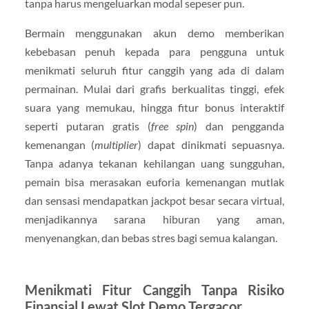
tanpa harus mengeluarkan modal sepeser pun.
Bermain menggunakan akun demo memberikan
kebebasan penuh kepada para pengguna untuk
menikmati seluruh fitur canggih yang ada di dalam
permainan. Mulai dari grafis berkualitas tinggi, efek
suara yang memukau, hingga fitur bonus interaktif
seperti putaran gratis (
free spin
) dan pengganda
kemenangan (
multiplier
) dapat dinikmati sepuasnya.
Tanpa adanya tekanan kehilangan uang sungguhan,
pemain bisa merasakan euforia kemenangan mutlak
dan sensasi mendapatkan jackpot besar secara virtual,
menjadikannya sarana hiburan yang aman,
menyenangkan, dan bebas stres bagi semua kalangan.
Menikmati Fitur Canggih Tanpa Risiko
Finansial Lewat Slot Demo Tergacor