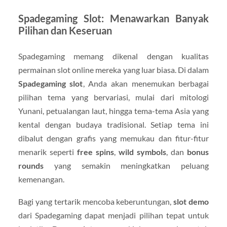
Spadegaming Slot: Menawarkan Banyak
Pilihan dan Keseruan
Spadegaming memang dikenal dengan kualitas
permainan slot online mereka yang luar biasa. Di dalam
Spadegaming slot
, Anda akan menemukan berbagai
pilihan tema yang bervariasi, mulai dari mitologi
Yunani, petualangan laut, hingga tema-tema Asia yang
kental dengan budaya tradisional. Setiap tema ini
dibalut dengan grafis yang memukau dan fitur-fitur
menarik seperti
free spins
,
wild symbols
, dan
bonus
rounds
yang semakin meningkatkan peluang
kemenangan.
Bagi yang tertarik mencoba keberuntungan,
slot demo
dari Spadegaming dapat menjadi pilihan tepat untuk