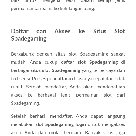
permainan tanpa risiko kehilangan uang.
Daftar dan Akses ke Situs Slot
Spadegaming
Bergabung dengan situs slot Spadegaming sangat
mudah. Anda cukup
daftar slot Spadegaming
di
berbagai
situs slot Spadegaming
yang terpercaya dan
terlisensi. Proses pendaftaran biasanya cepat dan tidak
rumit. Setelah mendaftar, Anda akan mendapatkan
akses ke berbagai jenis permainan slot dari
Spadegaming.
Setelah berhasil mendaftar, Anda dapat langsung
melakukan
slot Spadegaming login
untuk mengakses
akun Anda dan mulai bermain. Banyak situs juga