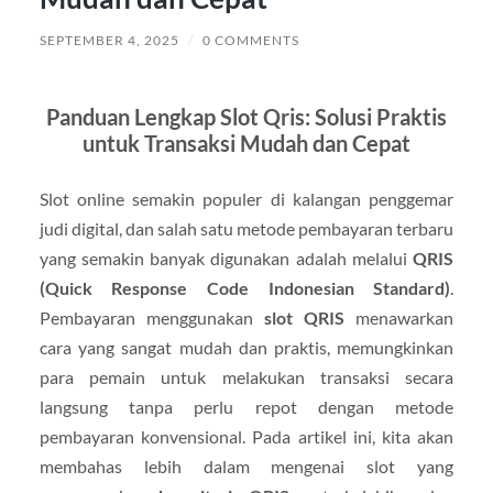
SEPTEMBER 4, 2025
/
0 COMMENTS
Panduan Lengkap Slot Qris: Solusi Praktis
untuk Transaksi Mudah dan Cepat
Slot online semakin populer di kalangan penggemar
judi digital, dan salah satu metode pembayaran terbaru
yang semakin banyak digunakan adalah melalui
QRIS
(Quick Response Code Indonesian Standard)
.
Pembayaran menggunakan
slot QRIS
menawarkan
cara yang sangat mudah dan praktis, memungkinkan
para pemain untuk melakukan transaksi secara
langsung tanpa perlu repot dengan metode
pembayaran konvensional. Pada artikel ini, kita akan
membahas lebih dalam mengenai slot yang