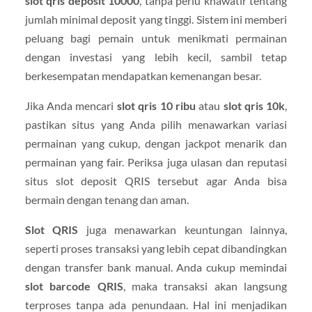
slot qris deposit 10000
, tanpa perlu khawatir tentang
jumlah minimal deposit yang tinggi. Sistem ini memberi
peluang bagi pemain untuk menikmati permainan
dengan investasi yang lebih kecil, sambil tetap
berkesempatan mendapatkan kemenangan besar.
Jika Anda mencari
slot qris 10 ribu
atau
slot qris 10k
,
pastikan situs yang Anda pilih menawarkan variasi
permainan yang cukup, dengan jackpot menarik dan
permainan yang fair. Periksa juga ulasan dan reputasi
situs slot deposit QRIS tersebut agar Anda bisa
bermain dengan tenang dan aman.
Slot QRIS
juga menawarkan keuntungan lainnya,
seperti proses transaksi yang lebih cepat dibandingkan
dengan transfer bank manual. Anda cukup memindai
slot barcode QRIS
, maka transaksi akan langsung
terproses tanpa ada penundaan. Hal ini menjadikan